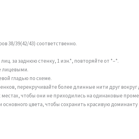
ров 38/39(42/43) соответственно.
иц. за заднюю стенку, 1 изн.*, повторяйте от *–*.
е лицевыми.
вой гладью по схеме.
енков, перекручивайте более длинные нити друг вокруг 
местах, чтобы они не приходились на одинаковые промеж
и основного цвета, чтобы сохранить красивую доминанту 