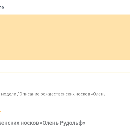
те
 модели
/ Описание рождественских носков «Олень
и
енских носков «Олень Рудольф»