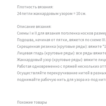
Плотность вязания:
24 петли жаккардовым узором = 10 см.
Описание вязания:
Схемы I и II для вязания поголенка носков разме
Подошва, начиная от пятки, вяжется по схеме III.
Скрещенная резинка (круговые ряды): вяжите *1 л
Лицевая гладь (круговые ряды): все ряды вяжит
Жаккардовый узор (круговые ряды): вяжите лице
Работая одновременно с пряжей нескольких отт
Осуществляйте перекручивание нитей в разных 
поднимайте рабочую нить для узора из-под нит
Похожие товары