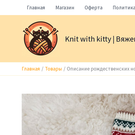
Перейти
Главная
Магазин
Оферта
Политик
к
содержимому
Knit with kitty | Вя
Главная
Товары
Описание рождественских н