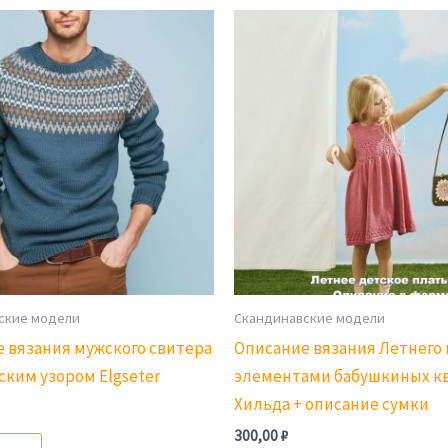
ские модели
Скандинавские модели
 вязания мужского свитера
Описание вязания Летнего 
ским узором Elgseter
элементами бабушкиных к
Хильда + описание сумки
300,00
₽