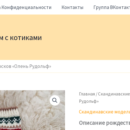
а Конфиденциальности
Контакты
Группа ВКонтак
жем с котиками
осков «Олень Рудольф»
Главная
/
Скандинавские
Рудольф»
Скандинавские модел
Описание рождеств