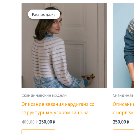
Распродажа!
Распродажа!
Скандинавские модели
Скандинав
Описание вязания кардигана со
Описание
структурным узором Lauriina
с норвеж
Первоначальная
Текущая
400,00
₽
250,00
₽
250,00
₽
цена
цена:
составляла
250,00 ₽.