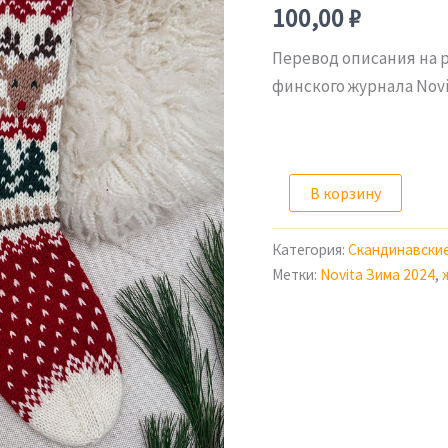
100,00
₽
Перевод описания на 
финского журнала Novi
Количество
В корзину
товара
Описание
рождественских
Категория:
Скандинавски
носков
Метки:
Novita Зима 2024
,
"Олень
Рудольф"