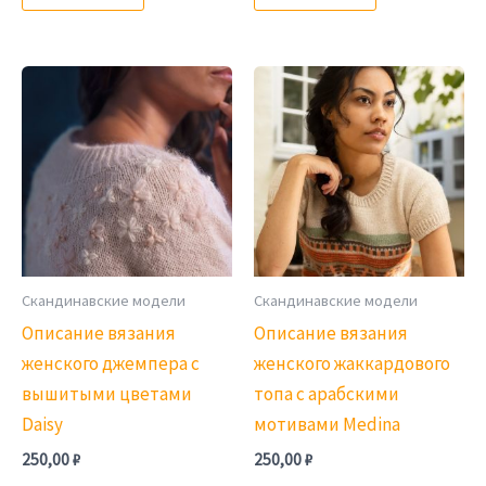
Скандинавские модели
Скандинавские модели
Описание вязания
Описание вязания
женского джемпера с
женского жаккардового
вышитыми цветами
топа с арабскими
Daisy
мотивами Medina
250,00
₽
250,00
₽