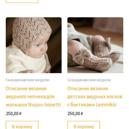
Скандинавские модели
Скандинавские модели
Описание вязания
Описание вязания
ажурного чепчика для
детских ажурных носков
малышки Nuppu-bonetti
с бантиками Lemmikki
250,00
₽
250,00
₽
В корзину
В корзину