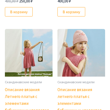
Первоначальная
Текущая
400,00
₽
250,00
₽
400,00
₽
цена
цена:
составляла
250,00 ₽.
В корзину
В корзину
400,00 ₽.
Скандинавские модели
Скандинавские модели
Описание вязания
Описание вязания
Летнего платья с
летнего платья с
элементами
элементами