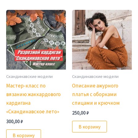
Скандинавские модели
Скандинавские модели
Мастер-класс по
Описание ажурного
вязанию жаккардового
платья с оборками
кардигана
спицами и крючком
«Скандинавское лето»
250,00
₽
300,00
₽
В корзину
В корзину