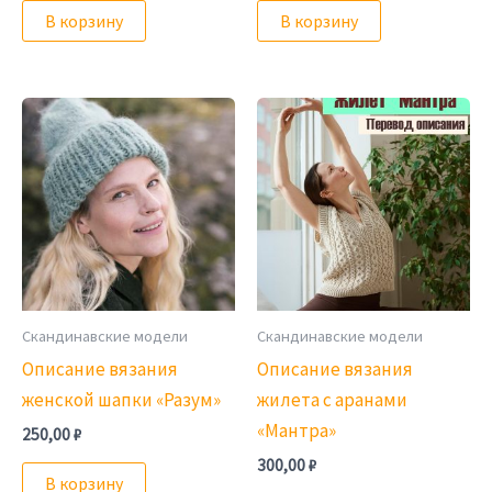
В корзину
В корзину
Скандинавские модели
Скандинавские модели
Описание вязания
Описание вязания
женской шапки «Разум»
жилета с аранами
«Мантра»
250,00
₽
300,00
₽
В корзину