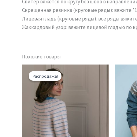
Свитер вяжется по кругу без швов в направлени
Скрещенная резинка (круговые ряды): вяжите *1 и
Лицевая гладь (круговые ряды): все ряды вяжит
Жаккардовый узор: вяжите лицевой гладью по кр
Похожие товары
Распродажа!
Распродажа!