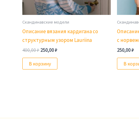
Скандинавские модели
Скандинав
Описание вязания кардигана со
Описание
структурным узором Lauriina
с норвеж
Первоначальная
Текущая
400,00
₽
250,00
₽
250,00
₽
цена
цена:
составляла
250,00 ₽.
В корзину
В корз
400,00 ₽.