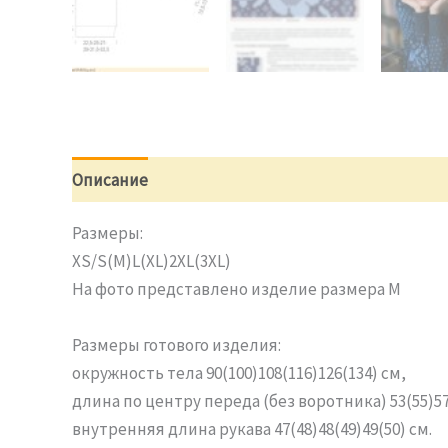
Описание
Отзывы (0)
Размеры:
XS/S(M)L(XL)2XL(3XL)
На фото представлено изделие размера M
Размеры готового изделия:
окружность тела 90(100)108(116)126(134) см,
длина по центру переда (без воротника) 53(55)57
внутренняя длина рукава 47(48)48(49)49(50) см.