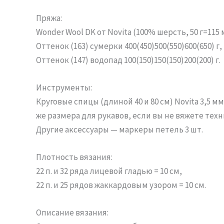
Пряжа:
Wonder Wool DK от Novita (100% шерсть, 50 г=115 м
Оттенок (163) сумерки 400(450)500(550)600(650) г,
Оттенок (147) водопад 100(150)150(150)200(200) г.
Инструменты:
Круговые спицы (длиной 40 и 80 см) Novita 3,5 
же размера для рукавов, если вы не вяжете техн
Другие аксессуары — маркеры петель 3 шт.
Плотность вязания:
22 п. и 32 ряда лицевой гладью = 10 см,
22 п. и 25 рядов жаккардовым узором = 10 см.
Описание вязания: