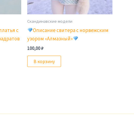
Скандинавские модели
платья с
Описание свитера с норвежским
вадратов
узором «Алмазный»
100,00
₽
В корзину