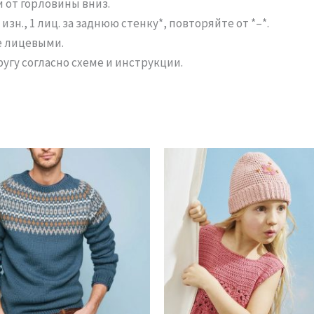
и от горловины вниз.
зн., 1 лиц. за заднюю стенку*, повторяйте от *–*.
е лицевыми.
угу согласно схеме и инструкции.