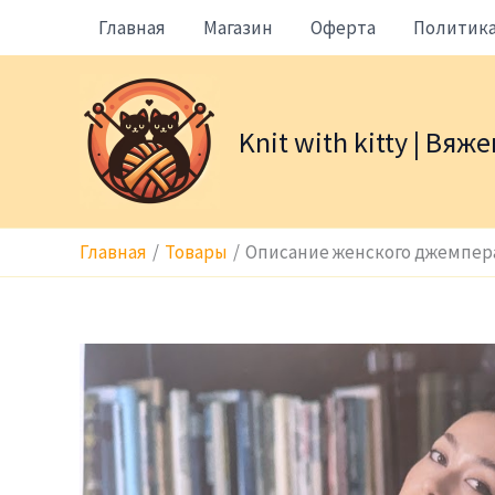
Перейти
Главная
Магазин
Оферта
Политик
к
содержимому
Knit with kitty | Вя
Главная
Товары
Описание женского джемпера