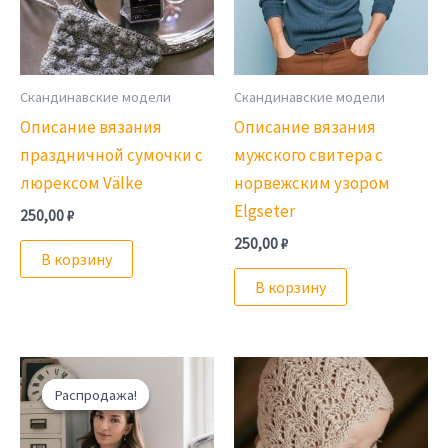
Скандинавские модели
Скандинавские модели
Описание вязания
Описание вязания
праздничной сумочки с
мужского свитера с
люрексом Välke
норвежским узором
Elgseter
250,00
₽
250,00
₽
В корзину
В корзину
Распродажа!
Распродажа!