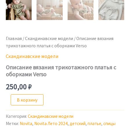
Главная
/
Скандинавские модели
/ Описание вязания
трикотажного платья с оборками Verso
Скандинавские модели
Описание вязания трикотажного платья с
оборками Verso
250,00
₽
Количество
В корзину
товара
Описание
вязания
Категория:
Скандинавские модели
трикотажного
Метки:
Novita
,
Novita Лето 2024
,
детский
,
платье
,
спицы
платья