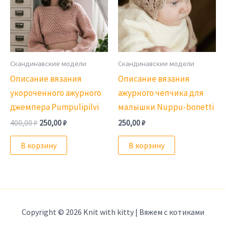
Скандинавские модели
Скандинавские модели
Описание вязания
Описание вязания
укороченного ажурного
ажурного чепчика для
джемпера Pumpulipilvi
малышки Nuppu-bonetti
Первоначальная
Текущая
400,00
₽
250,00
₽
250,00
₽
цена
цена:
составляла
250,00 ₽.
В корзину
В корзину
400,00 ₽.
Copyright © 2026 Knit with kitty | Вяжем с котиками