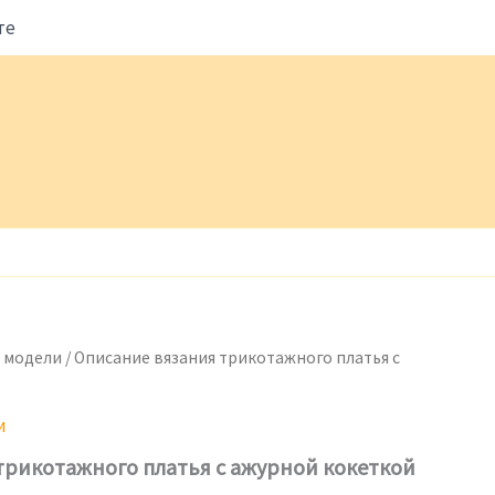
те
 модели
/ Описание вязания трикотажного платья с
и
трикотажного платья с ажурной кокеткой