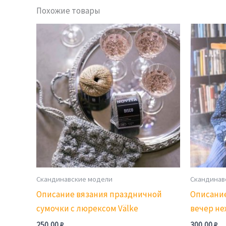
Похожие товары
Скандинавские модели
Скандинав
Описание вязания праздничной
Описание
сумочки с люрексом Välke
вечер не
250,00
₽
300,00
₽