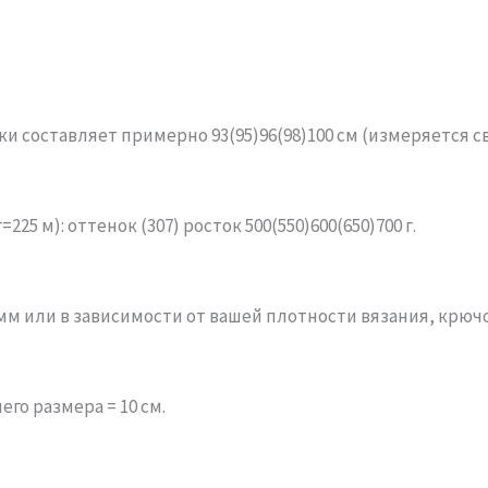
и составляет примерно 93(95)96(98)100 см (измеряется св
225 м): оттенок (307) росток 500(550)600(650)700 г.
 мм или в зависимости от вашей плотности вязания, крючок
его размера = 10 см.