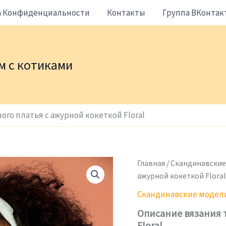
а Конфиденциальности
Контакты
Группа ВКонтак
жем с котиками
го платья с ажурной кокеткой Floral
Главная
/
Скандинавские
ажурной кокеткой Floral
Скандинавские модел
Описание вязания 
Floral