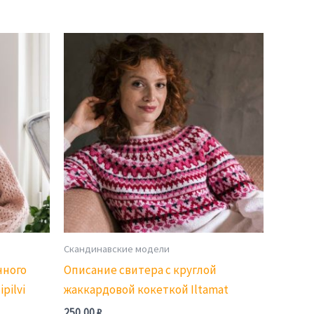
Скандинавские модели
нного
Описание свитера с круглой
pilvi
жаккардовой кокеткой Iltamat
250,00
₽