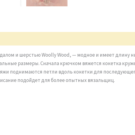
одалом и шерстью Woolly Wood, — модное и имеет длину н
уальные размеры. Сначала крючком вяжется кокетка круж
яжи поднимаются петли вдоль кокетки для последующего
описание подойдет для более опытных вязальщиц.