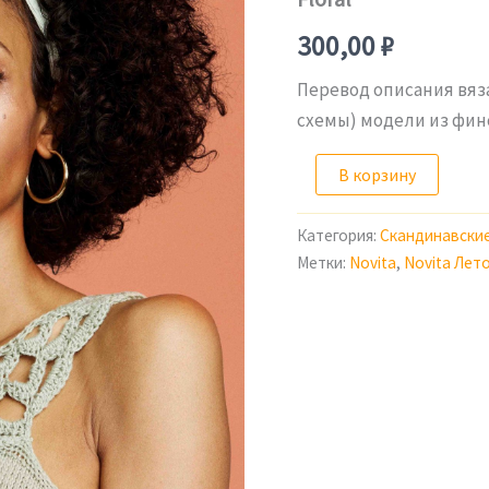
300,00
₽
Перевод описания вяз
схемы) модели из финс
Количество
В корзину
товара
Описание
вязания
Категория:
Скандинавски
трикотажного
Метки:
Novita
,
Novita Лет
платья
с
ажурной
кокеткой
Floral