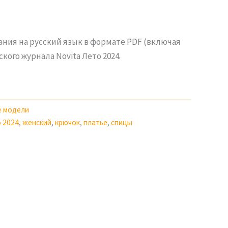
ания на русский язык в формате PDF (включая
кого журнала Novita Лето 2024.
е модели
о 2024
,
женский
,
крючок
,
платье
,
спицы