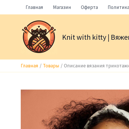
Перейти
Главная
Магазин
Оферта
Политик
к
содержимому
Knit with kitty | Вя
Главная
Товары
Описание вязания трикотажно