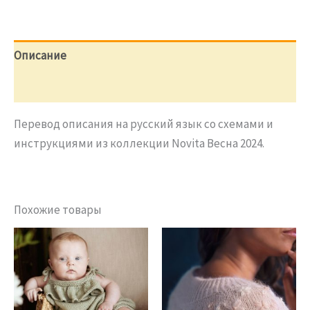
с
кружевом
из
мохера
Описание
Отзывы (0)
Перевод описания на русский язык со схемами и
инструкциями из коллекции Novita Весна 2024.
Похожие товары