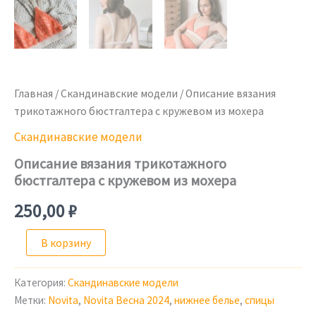
Главная
/
Скандинавские модели
/ Описание вязания
трикотажного бюстгалтера с кружевом из мохера
Скандинавские модели
Описание вязания трикотажного
бюстгалтера с кружевом из мохера
250,00
₽
Количество
В корзину
товара
Описание
вязания
Категория:
Скандинавские модели
трикотажного
Метки:
Novita
,
Novita Весна 2024
,
нижнее белье
,
спицы
бюстгалтера