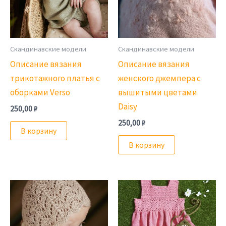
Скандинавские модели
Скандинавские модели
Описание вязания
Описание вязания
трикотажного платья с
женского джемпера с
оборками Verso
вышитыми цветами
Daisy
250,00
₽
250,00
₽
В корзину
В корзину