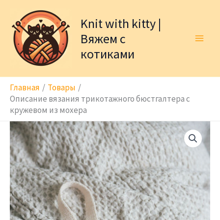
Перейти
к
Knit with kitty |
содержимому
Вяжем с
котиками
Главная
Товары
Описание вязания трикотажного бюстгалтера с
кружевом из мохера