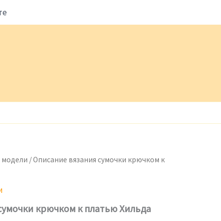
те
 модели
/ Описание вязания сумочки крючком к
и
сумочки крючком к платью Хильда