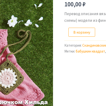
100,00
₽
Перевод описания вяз
схемы) модели из финс
Количество
В корзину
товара
Описание
вязания
Категория:
Скандинавски
сумочки
Метки:
бабушкин квадрат
крючком
к
платью
Хильда