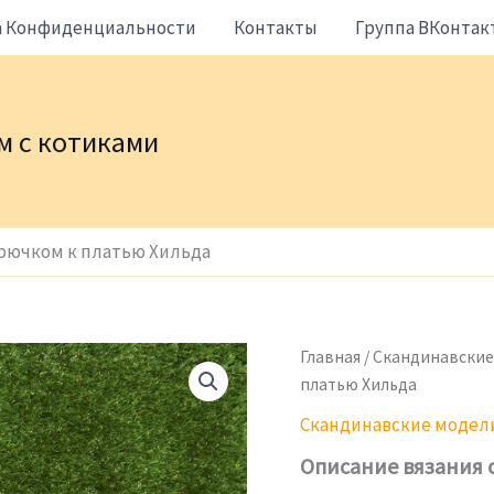
а Конфиденциальности
Контакты
Группа ВКонтак
жем с котиками
крючком к платью Хильда
Главная
/
Скандинавские
платью Хильда
Скандинавские модел
Описание вязания 