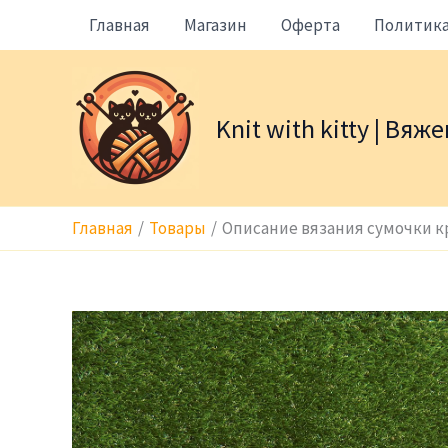
Перейти
Главная
Магазин
Оферта
Политик
к
содержимому
Knit with kitty | Вя
Главная
Товары
Описание вязания сумочки 