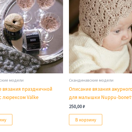
ские модели
Скандинавские модели
е вязания праздничной
Описание вязания ажурног
с люрексом Välke
для малышки Nuppu-bonett
250,00
₽
ину
В корзину