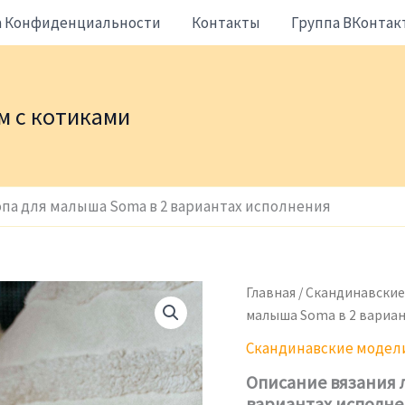
а Конфиденциальности
Контакты
Группа ВКонтак
жем с котиками
опа для малыша Soma в 2 вариантах исполнения
Главная
/
Скандинавские
малыша Soma в 2 вариан
Скандинавские модел
Описание вязания л
вариантах исполн