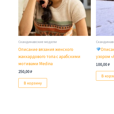
Скандинавские модели
Скандинав
Описание вязания женского
Описа
жаккардового топа с арабскими
узором 
мотивами Medina
100,00
₽
250,00
₽
В корз
В корзину