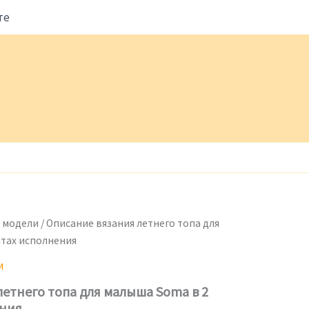
те
 модели
/ Описание вязания летнего топа для
тах исполнения
и
етнего топа для малыша Soma в 2
ения