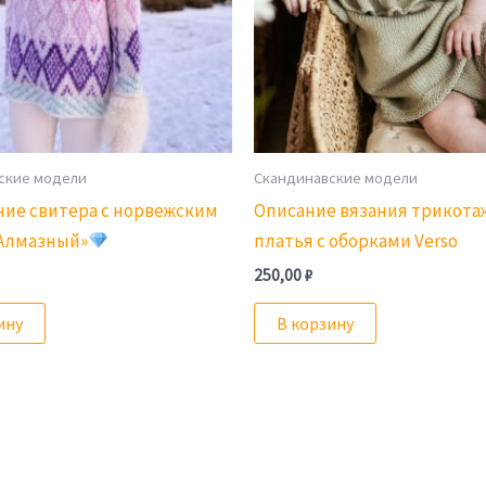
ские модели
Скандинавские модели
ние свитера с норвежским
Описание вязания трикота
«Алмазный»
платья с оборками Verso
250,00
₽
ину
В корзину