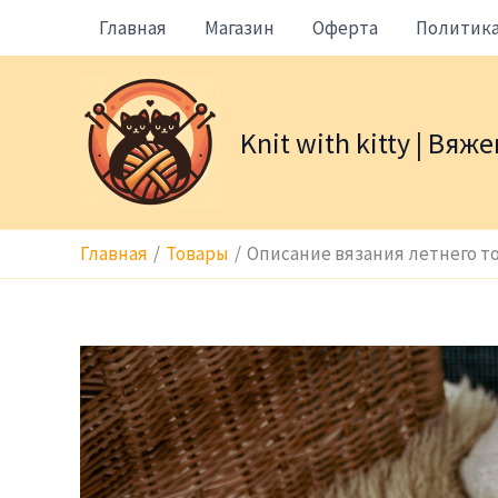
Перейти
Главная
Магазин
Оферта
Политик
к
содержимому
Knit with kitty | Вя
Главная
Товары
Описание вязания летнего т