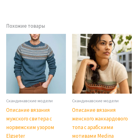
Похожие товары
Скандинавские модели
Скандинавские модели
Описание вязания
Описание вязания
мужского свитера с
женского жаккардового
норвежским узором
топа с арабскими
Elgseter
мотивами Medina