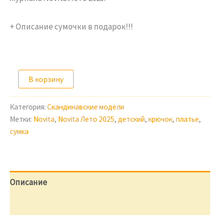
+ Описание сумочки в подарок!!!
Количество
В корзину
товара
Описание
вязания
Категория:
Скандинавские модели
Летнего
Метки:
Novita
,
Novita Лето 2025
,
детский
,
крючок
,
платье
,
платья
сумка
с
элементами
бабушкиных
квадратов
Хильда
Описание
+
описание
сумки
Отзывы (0)