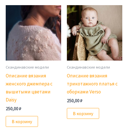
Скандинавские модели
Скандинавские модели
Описание вязания
Описание вязания
женского джемпера с
трикотажного платья с
вышитыми цветами
оборками Verso
Daisy
250,00
₽
250,00
₽
В корзину
В корзину