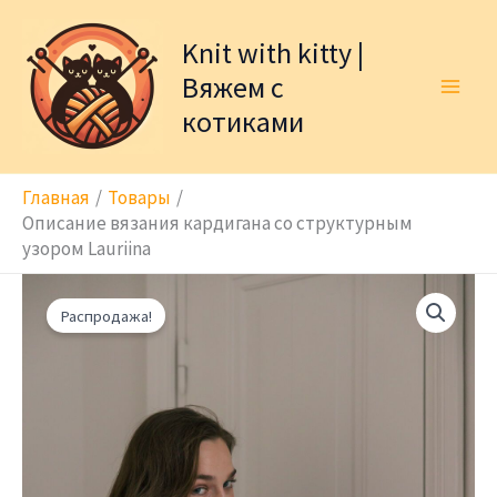
Перейти
к
Knit with kitty |
содержимому
Вяжем с
котиками
Главная
Товары
Описание вязания кардигана со структурным
узором Lauriina
Распродажа!