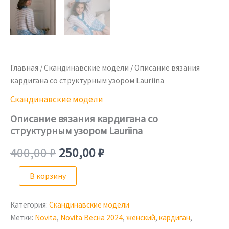
Главная
/
Скандинавские модели
/ Описание вязания
кардигана со структурным узором Lauriina
Скандинавские модели
Описание вязания кардигана со
структурным узором Lauriina
Первоначальная
Текущая
400,00
₽
250,00
₽
цена
цена:
Количество
В корзину
товара
Описание
составляла
250,00 ₽.
вязания
Категория:
Скандинавские модели
кардигана
400,00 ₽.
Метки:
Novita
,
Novita Весна 2024
,
женский
,
кардиган
,
со