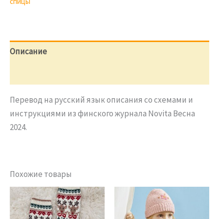
спицы
структурным
узором
Lauriina
Описание
Отзывы (0)
Перевод на русский язык описания со схемами и
инструкциями из финского журнала Novita Весна
2024.
Похожие товары