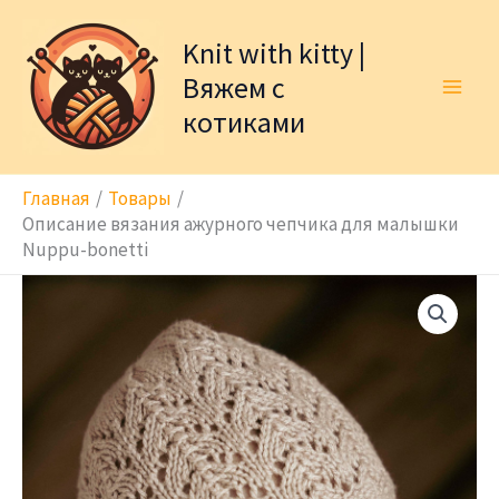
Перейти
к
Knit with kitty |
содержимому
Вяжем с
котиками
Главная
Товары
Описание вязания ажурного чепчика для малышки
Nuppu-bonetti