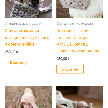
Скандинавские модели
Скандинавские модели
Описание вязания
Описание вязания
праздничной сумочки с
летнего топа для
люрексом Välke
малыша Soma в 2
вариантах исполнения
250,00
₽
250,00
₽
В корзину
В корзину