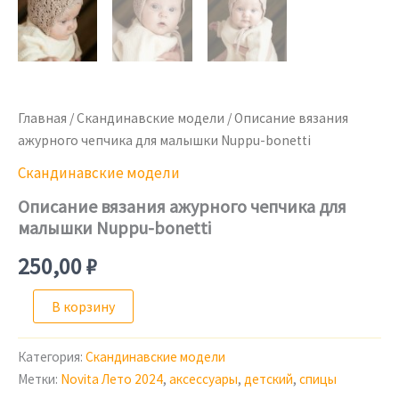
Главная
/
Скандинавские модели
/ Описание вязания
ажурного чепчика для малышки Nuppu-bonetti
Скандинавские модели
Описание вязания ажурного чепчика для
малышки Nuppu-bonetti
250,00
₽
Количество
В корзину
товара
Описание
вязания
Категория:
Скандинавские модели
ажурного
Метки:
Novita Лето 2024
,
аксессуары
,
детский
,
спицы
чепчика