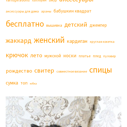
Yarnspirations
Хэллоуин
ажур
бабушкин квадрат
аксессуары для дома
араны
бесплатно
детский
джемпер
вышивка
женский
жаккард
кардиган
круглая кокетка
крючок
лето
носки
мужской
платье
плед
пуловер
спицы
свитер
рождество
совместное вязание
сумка
топ
юбка