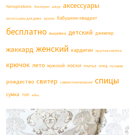
аксессуары
Yarnspirations
Хэллоуин
ажур
бабушкин квадрат
аксессуары для дома
араны
бесплатно
детский
джемпер
вышивка
женский
жаккард
кардиган
круглая кокетка
крючок
лето
носки
мужской
платье
плед
пуловер
спицы
свитер
рождество
совместное вязание
сумка
топ
юбка