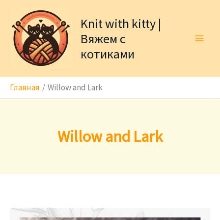
Перейти
к
Knit with kitty |
содержимому
Вяжем с
котиками
Главная
Willow and Lark
Willow and Lark