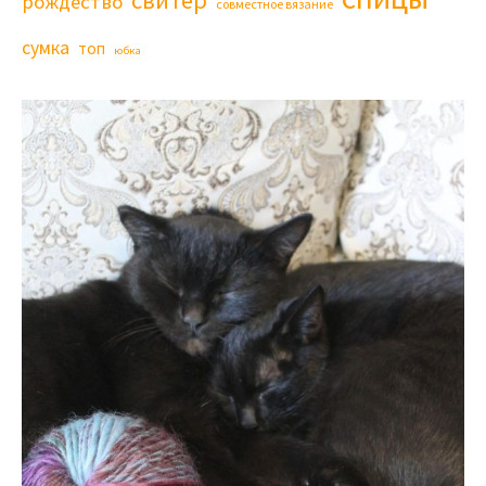
рождество
совместное вязание
сумка
топ
юбка