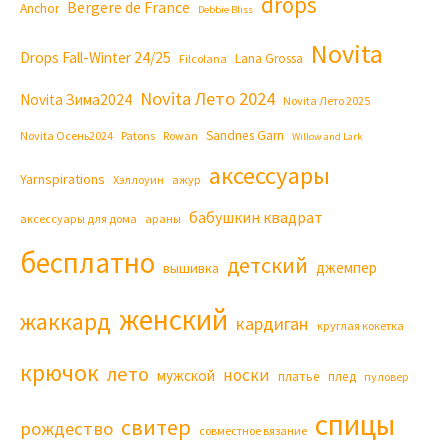
drops
Bergere de France
Anchor
Debbie Bliss
Novita
Drops Fall-Winter 24/25
Lana Grossa
Filcolana
Novita Лето 2024
Novita Зима2024
Novita Лето 2025
Sandnes Garn
Novita Осень2024
Patons
Rowan
Willow and Lark
аксессуары
Yarnspirations
Хэллоуин
ажур
бабушкин квадрат
аксессуары для дома
араны
бесплатно
детский
джемпер
вышивка
женский
жаккард
кардиган
круглая кокетка
крючок
лето
носки
мужской
платье
плед
пуловер
спицы
свитер
рождество
совместное вязание