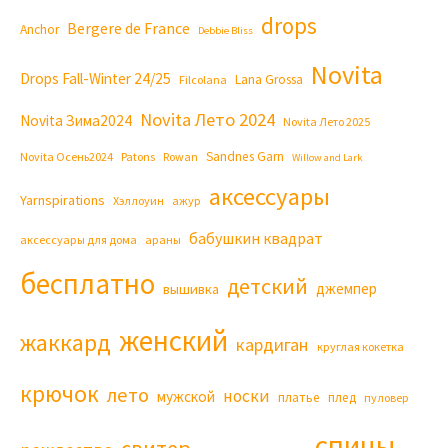
drops
Bergere de France
Anchor
Debbie Bliss
Novita
Drops Fall-Winter 24/25
Lana Grossa
Filcolana
Novita Лето 2024
Novita Зима2024
Novita Лето 2025
Sandnes Garn
Novita Осень2024
Patons
Rowan
Willow and Lark
аксессуары
Yarnspirations
Хэллоуин
ажур
бабушкин квадрат
аксессуары для дома
араны
бесплатно
детский
джемпер
вышивка
женский
жаккард
кардиган
круглая кокетка
крючок
лето
носки
мужской
платье
плед
пуловер
спицы
свитер