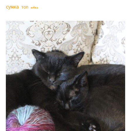
сумка
топ
юбка