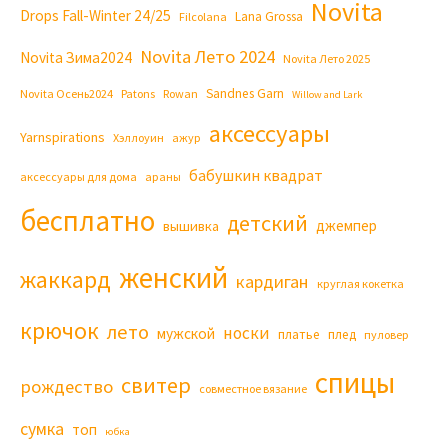
Novita
Drops Fall-Winter 24/25
Lana Grossa
Filcolana
Novita Лето 2024
Novita Зима2024
Novita Лето 2025
Sandnes Garn
Novita Осень2024
Patons
Rowan
Willow and Lark
аксессуары
Yarnspirations
Хэллоуин
ажур
бабушкин квадрат
аксессуары для дома
араны
бесплатно
детский
джемпер
вышивка
женский
жаккард
кардиган
круглая кокетка
крючок
лето
носки
мужской
платье
плед
пуловер
спицы
свитер
рождество
совместное вязание
сумка
топ
юбка