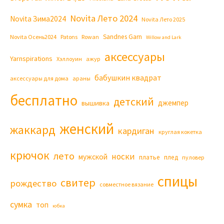
Novita Лето 2024
Novita Зима2024
Novita Лето 2025
Sandnes Garn
Novita Осень2024
Patons
Rowan
Willow and Lark
аксессуары
Yarnspirations
Хэллоуин
ажур
бабушкин квадрат
аксессуары для дома
араны
бесплатно
детский
джемпер
вышивка
женский
жаккард
кардиган
круглая кокетка
крючок
лето
носки
мужской
платье
плед
пуловер
спицы
свитер
рождество
совместное вязание
сумка
топ
юбка