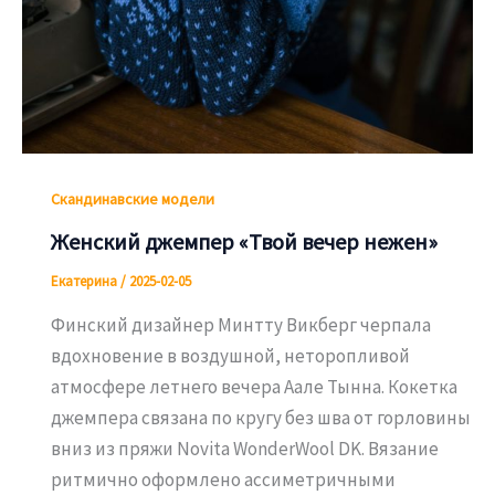
Скандинавские модели
Женский джемпер «Твой вечер нежен»
Екатерина
/
2025-02-05
Финский дизайнер Минтту Викберг черпала
вдохновение в воздушной, неторопливой
атмосфере летнего вечера Аале Тынна. Кокетка
джемпера связана по кругу без шва от горловины
вниз из пряжи Novita WonderWool DK. Вязание
ритмично оформлено ассиметричными