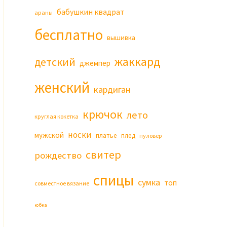
бабушкин квадрат
араны
бесплатно
вышивка
жаккард
детский
джемпер
женский
кардиган
крючок
лето
круглая кокетка
носки
мужской
платье
плед
пуловер
свитер
рождество
спицы
сумка
топ
совместное вязание
юбка