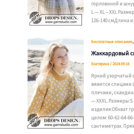
горловиной и шнур
L — XL – XXL Разме
126-140 смДлина из
Бесплатные описания
Жаккардовый с
Екатерина
/
2024-09-16
Яркий узорчатый 
вяжется спицами 
плечами, скандин
— XXXL. Размеры:S 
изделия:Обхват гр
целом: 60-62-64-66
сантиметрах. Пря