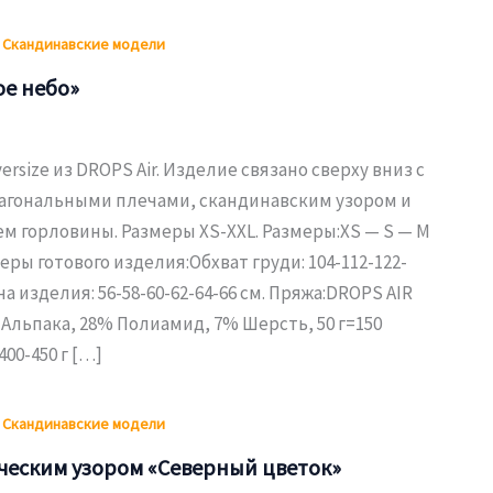
,
Скандинавские модели
ое небо»
rsize из DROPS Air. Изделие связано сверху вниз с
гональными плечами, скандинавским узором и
м горловины. Размеры XS-XXL. Размеры:XS — S — M
меры готового изделия:Обхват груди: 104-112-122-
а изделия: 56-58-60-62-64-66 см. Пряжа:DROPS AIR
% Альпака, 28% Полиамид, 7% Шерсть, 50 г=150
400-450 г […]
,
Скандинавские модели
ческим узором «Северный цветок»