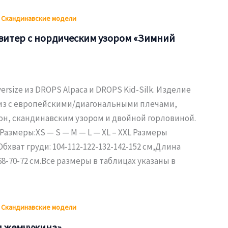
,
Скандинавские модели
витер с нордическим узором «Зимний
ersize из DROPS Alpaca и DROPS Kid-Silk. Изделие
низ с европейскими/диагональными плечами,
он, скандинавским узором и двойной горловиной.
 Размеры:XS — S — M — L — XL – XXL Размеры
бхват груди: 104-112-122-132-142-152 см,Длина
68-70-72 см.Все размеры в таблицах указаны в
,
Скандинавские модели
я жемчужина»