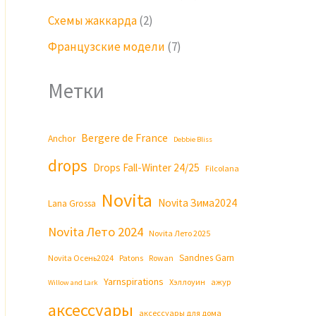
Схемы жаккарда
(2)
Французские модели
(7)
Метки
Bergere de France
Anchor
Debbie Bliss
drops
Drops Fall-Winter 24/25
Filcolana
Novita
Novita Зима2024
Lana Grossa
Novita Лето 2024
Novita Лето 2025
Sandnes Garn
Novita Осень2024
Patons
Rowan
Yarnspirations
Хэллоуин
ажур
Willow and Lark
аксессуары
аксессуары для дома