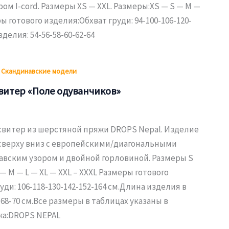
ом I-cord. Размеры XS — XXL. Размеры:XS — S — M —
ры готового изделия:Обхват груди: 94-100-106-120-
делия: 54-56-58-60-62-64
,
Скандинавские модели
витер «Поле одуванчиков»
свитер из шерстяной пряжи DROPS Nepal. Изделие
сверху вниз с европейскими/диагональными
авским узором и двойной горловиной. Размеры S
— M — L — XL — XXL – XXXL Размеры готового
уди: 106-118-130-142-152-164 см.Длина изделия в
-68-70 см.Все размеры в таблицах указаны в
жа:DROPS NEPAL