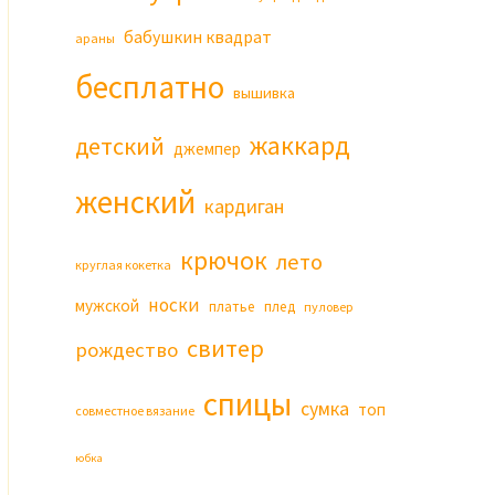
бабушкин квадрат
араны
бесплатно
вышивка
жаккард
детский
джемпер
женский
кардиган
крючок
лето
круглая кокетка
носки
мужской
платье
плед
пуловер
свитер
рождество
спицы
сумка
топ
совместное вязание
юбка