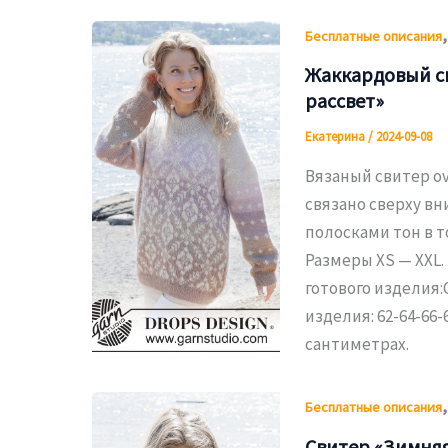
Бесплатные описания
Жаккардовый с
рассвет»
Екатерина
/
2024-09-08
Вязаный свитер ov
связано сверху в
полосками тон в т
Размеры XS — XXL.
готового изделия:О
изделия: 62-64-66-
сантиметрах.
Бесплатные описания
Свитер «Зимня