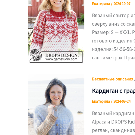
Екатерина
/
2024-10-07
Вязаный свитер из
сверху вниз со ск
Размер: S — XXXL. 
готового изделия:О
изделия: 54-56-58-
сантиметрах. Пряж
Бесплатные описания
Кардиган с гра
Екатерина
/
2024-09-24
Вязаный кардиган
Alpaca и DROPS Ki
реглан, скандинав