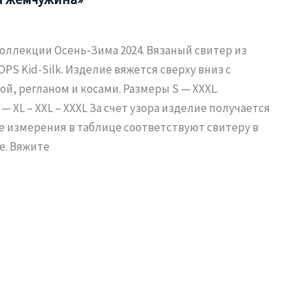
оллекции Осень-Зима 2024. Вязаный свитер из
OPS Kid-Silk. Изделие вяжется сверху вниз с
й, регланом и косами. Размеры S — XXXL.
— XL – XXL – XXXL За счет узора изделие получается
е измерения в таблице соответствуют свитеру в
е. Вяжите