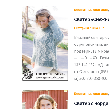
Бесплатные описания
Свитер «Снежн
Екатерина
/
2024-10-29
Вязаный свитер ove
европейскими/диа
подвернутым крае
— L — XL – XXL Раз
132-142-152 смДлин
от Garnstudio (65
м):300-300-350-400-
Бесплатные описания
Свитер с норди