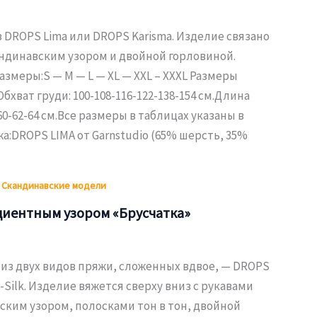
 DROPS Lima или DROPS Karisma. Изделие связано
андинавским узором и двойной горловиной.
Размеры:S — M — L — XL — XXL – XXXL Размеры
бхват груди: 100-108-116-122-138-154 см.Длина
60-62-64 см.Все размеры в таблицах указаны в
а:DROPS LIMA от Garnstudio (65% шерсть, 35%
,
Скандинавские модели
диентным узором «Брусчатка»
 из двух видов пряжи, сложенных вдвое, — DROPS
d-Silk. Изделие вяжется сверху вниз с рукавами
ским узором, полосками тон в тон, двойной