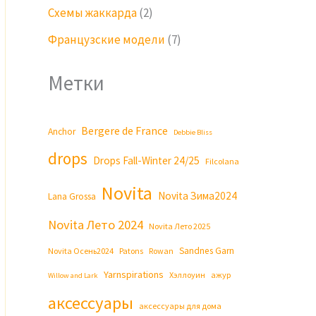
Схемы жаккарда
(2)
Французские модели
(7)
Метки
Bergere de France
Anchor
Debbie Bliss
drops
Drops Fall-Winter 24/25
Filcolana
Novita
Novita Зима2024
Lana Grossa
Novita Лето 2024
Novita Лето 2025
Sandnes Garn
Novita Осень2024
Patons
Rowan
Yarnspirations
Хэллоуин
ажур
Willow and Lark
аксессуары
аксессуары для дома