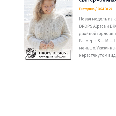
Екатерина
/
2024-08-29
Новая модель из к
DROPS Alpaca и DR
двойной горловино
Размеры:S — M — L 
меньше. Указанны
нерастянутом вид