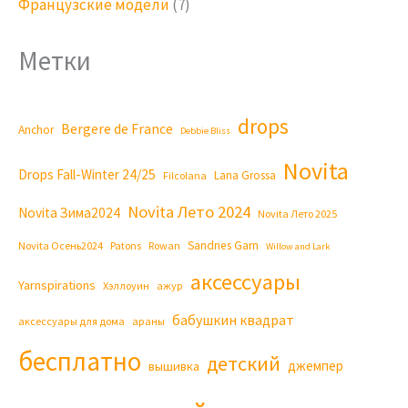
Французские модели
(7)
Метки
drops
Bergere de France
Anchor
Debbie Bliss
Novita
Drops Fall-Winter 24/25
Lana Grossa
Filcolana
Novita Лето 2024
Novita Зима2024
Novita Лето 2025
Sandnes Garn
Novita Осень2024
Patons
Rowan
Willow and Lark
аксессуары
Yarnspirations
Хэллоуин
ажур
бабушкин квадрат
аксессуары для дома
араны
бесплатно
детский
джемпер
вышивка