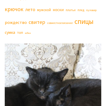
крючок
лето
носки
мужской
платье
плед
пуловер
спицы
свитер
рождество
совместное вязание
сумка
топ
юбка