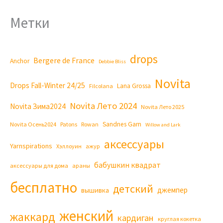
Метки
drops
Bergere de France
Anchor
Debbie Bliss
Novita
Drops Fall-Winter 24/25
Lana Grossa
Filcolana
Novita Лето 2024
Novita Зима2024
Novita Лето 2025
Sandnes Garn
Novita Осень2024
Patons
Rowan
Willow and Lark
аксессуары
Yarnspirations
Хэллоуин
ажур
бабушкин квадрат
аксессуары для дома
араны
бесплатно
детский
джемпер
вышивка
женский
жаккард
кардиган
круглая кокетка