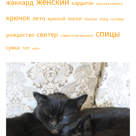
женский
жаккард
кардиган
круглая кокетка
крючок
лето
носки
мужской
платье
плед
пуловер
спицы
свитер
рождество
совместное вязание
сумка
топ
юбка