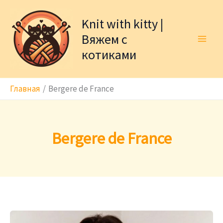
Перейти
к
Knit with kitty |
содержимому
Вяжем с
котиками
Главная
Bergere de France
Bergere de France