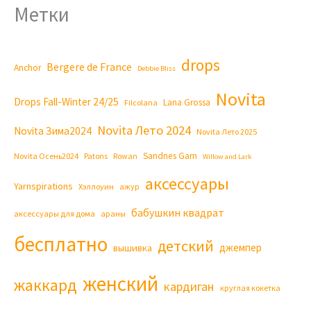
Метки
drops
Bergere de France
Anchor
Debbie Bliss
Novita
Drops Fall-Winter 24/25
Lana Grossa
Filcolana
Novita Лето 2024
Novita Зима2024
Novita Лето 2025
Sandnes Garn
Novita Осень2024
Patons
Rowan
Willow and Lark
аксессуары
Yarnspirations
Хэллоуин
ажур
бабушкин квадрат
аксессуары для дома
араны
бесплатно
детский
джемпер
вышивка
женский
жаккард
кардиган
круглая кокетка