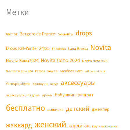
Метки
drops
Bergere de France
Anchor
Debbie Bliss
Novita
Drops Fall-Winter 24/25
Lana Grossa
Filcolana
Novita Лето 2024
Novita Зима2024
Novita Лето 2025
Sandnes Garn
Novita Осень2024
Patons
Rowan
Willow and Lark
аксессуары
Yarnspirations
Хэллоуин
ажур
бабушкин квадрат
аксессуары для дома
араны
бесплатно
детский
джемпер
вышивка
женский
жаккард
кардиган
круглая кокетка