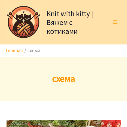
Перейти
к
Knit with kitty |
содержимому
Вяжем с
котиками
Главная
схема
схема