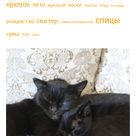
крючок
лето
носки
мужской
платье
плед
пуловер
спицы
свитер
рождество
совместное вязание
сумка
топ
юбка