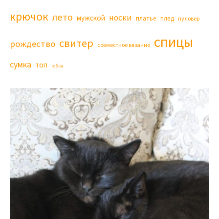
крючок
лето
носки
мужской
платье
плед
пуловер
спицы
свитер
рождество
совместное вязание
сумка
топ
юбка