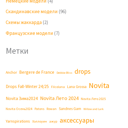
Немецкие модели
(4)
Скандинавские модели
(96)
Схемы жаккарда
(2)
Французские модели
(7)
Метки
drops
Bergere de France
Anchor
Debbie Bliss
Novita
Drops Fall-Winter 24/25
Lana Grossa
Filcolana
Novita Лето 2024
Novita Зима2024
Novita Лето 2025
Sandnes Garn
Novita Осень2024
Patons
Rowan
Willow and Lark
аксессуары
Yarnspirations
Хэллоуин
ажур