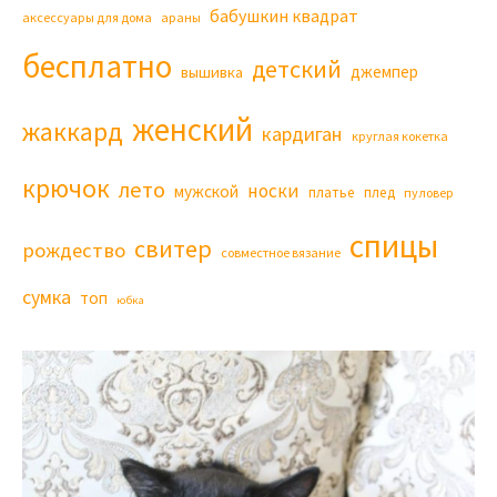
бабушкин квадрат
аксессуары для дома
араны
бесплатно
детский
джемпер
вышивка
женский
жаккард
кардиган
круглая кокетка
крючок
лето
носки
мужской
платье
плед
пуловер
спицы
свитер
рождество
совместное вязание
сумка
топ
юбка