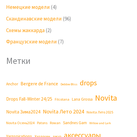
Немецкие модели
(4)
Скандинавские модели
(96)
Схемы жаккарда
(2)
Французские модели
(7)
Метки
drops
Bergere de France
Anchor
Debbie Bliss
Novita
Drops Fall-Winter 24/25
Lana Grossa
Filcolana
Novita Лето 2024
Novita Зима2024
Novita Лето 2025
Sandnes Garn
Novita Осень2024
Patons
Rowan
Willow and Lark
аксессуары
Yarnspirations
Хэллоуин
ажур