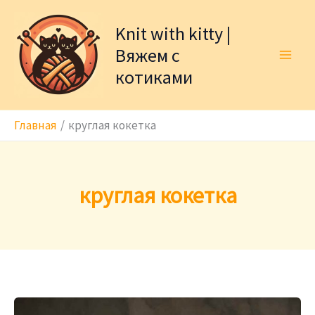
Перейти
к
Knit with kitty |
содержимому
Вяжем с
котиками
Главная
круглая кокетка
круглая кокетка