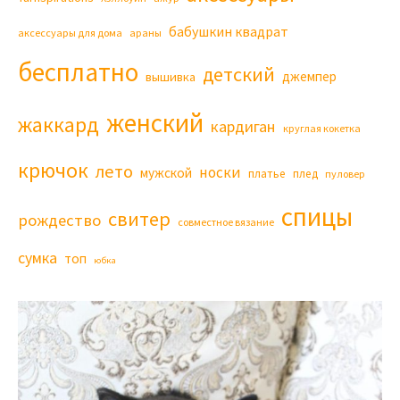
бабушкин квадрат
аксессуары для дома
араны
бесплатно
детский
джемпер
вышивка
женский
жаккард
кардиган
круглая кокетка
крючок
лето
носки
мужской
платье
плед
пуловер
спицы
свитер
рождество
совместное вязание
сумка
топ
юбка