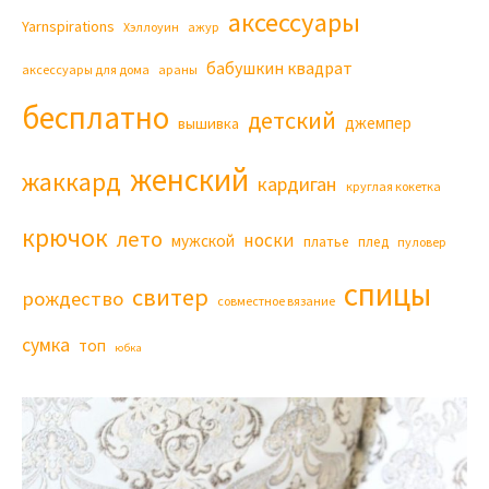
аксессуары
Yarnspirations
Хэллоуин
ажур
бабушкин квадрат
аксессуары для дома
араны
бесплатно
детский
джемпер
вышивка
женский
жаккард
кардиган
круглая кокетка
крючок
лето
носки
мужской
платье
плед
пуловер
спицы
свитер
рождество
совместное вязание
сумка
топ
юбка