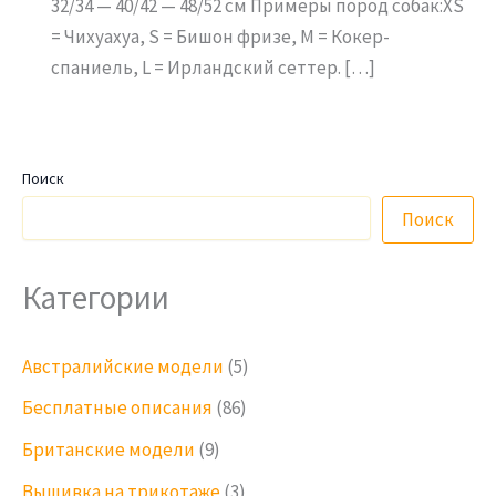
32/34 — 40/42 — 48/52 см Примеры пород собак:XS
= Чихуахуа, S = Бишон фризе, M = Кокер-
спаниель, L = Ирландский сеттер. […]
Поиск
Поиск
Категории
Австралийские модели
(5)
Бесплатные описания
(86)
Британские модели
(9)
Вышивка на трикотаже
(3)