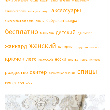
Sandnes Garn
Novita Осень2024
Patons
Rowan
Willow and Lark
аксессуары
Yarnspirations
Хэллоуин
ажур
бабушкин квадрат
аксессуары для дома
араны
бесплатно
детский
джемпер
вышивка
женский
жаккард
кардиган
круглая кокетка
крючок
лето
носки
мужской
платье
плед
пуловер
спицы
свитер
рождество
совместное вязание
сумка
топ
юбка