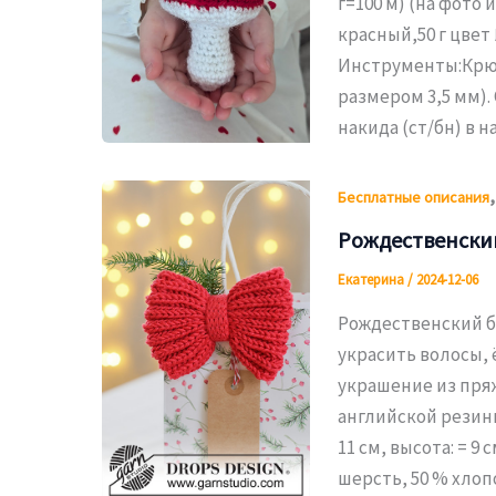
г=100 м) (на фото 
красный,50 г цвет
Инструменты:Крюч
размером 3,5 мм)
накида (ст/бн) в 
Бесплатные описания
Рождественски
Екатерина
/
2024-12-06
Рождественский 
украсить волосы,
украшение из пря
английской резинк
11 см, высота: = 
шерсть, 50 % хлопок