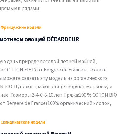
 прямыми рядами
,
Французские модели
с мотивом овощей DÉBARDEUR
ю дань природе веселой летней майкой,
и COTTON FIFTY от Bergere de France в технике
ы можете связать эту модель из органического
N BIO. Пуговки-глазки олицетворяют морковку и
нее. Размеры:2-4-6-8-10 лет Пряжа:100 % COTON BIO
от Bergere de France(100% органический хлопок,
,
Скандинавские модели
ардовой кокеткой Eevertti