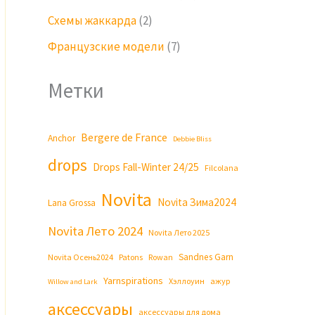
Схемы жаккарда
(2)
Французские модели
(7)
Метки
Bergere de France
Anchor
Debbie Bliss
drops
Drops Fall-Winter 24/25
Filcolana
Novita
Novita Зима2024
Lana Grossa
Novita Лето 2024
Novita Лето 2025
Sandnes Garn
Novita Осень2024
Patons
Rowan
Yarnspirations
Хэллоуин
ажур
Willow and Lark
аксессуары
аксессуары для дома