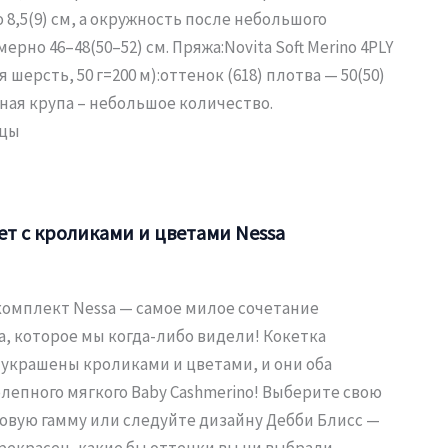
8,5(9) см, а окружность после небольшого
рно 46–48(50–52) см. Пряжа:Novita Soft Merino 4PLY
шерсть, 50 г=200 м):оттенок (618) плотва — 50(50)
нная крупа – небольшое количество.
ицы
ет с кроликами и цветами Nessa
омплект Nessa — самое милое сочетание
а, которое мы когда-либо видели! Кокетка
 украшены кроликами и цветами, и они оба
лепного мягкого Baby Cashmerino! Выберите свою
овую гамму или следуйте дизайну Дебби Блисс —
рекрасен, какие бы оттенки вы ни выбрали.