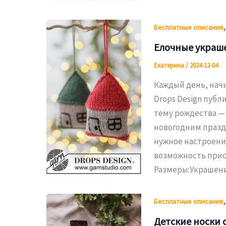
Бесплатные описания
Елочные украше
Екатерина
/
2024-12-04
Каждый день, начи
Drops Design публ
тему рождества —
новогодним празд
нужное настроение
возможность прис
Размеры:Украшени
Бесплатные описания
Детские носки с