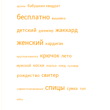
бабушкин квадрат
араны
бесплатно
вышивка
жаккард
детский
джемпер
женский
кардиган
крючок
лето
круглая кокетка
носки
мужской
платье
плед
пуловер
свитер
рождество
спицы
сумка
топ
совместное вязание
юбка