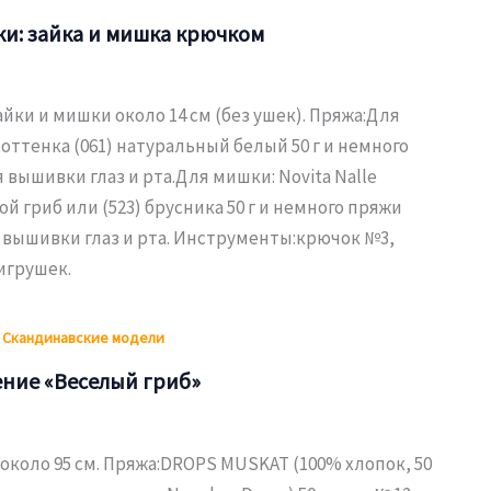
и: зайка и мишка крючком
йки и мишки около 14 см (без ушек). Пряжа:Для
e оттенка (061) натуральный белый 50 г и немного
 вышивки глаз и рта.Для мишки: Novita Nalle
ой гриб или (523) брусника 50 г и немного пряжи
 вышивки глаз и рта. Инструменты:крючок №3,
игрушек.
,
Скандинавские модели
ние «Веселый гриб»
коло 95 см. Пряжа:DROPS MUSKAT (100% хлопок, 50