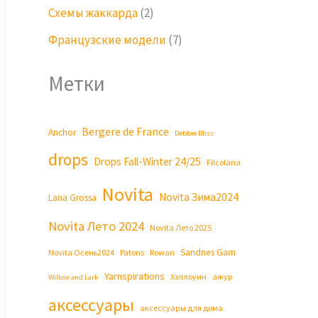
Схемы жаккарда
(2)
Французские модели
(7)
Метки
Bergere de France
Anchor
Debbie Bliss
drops
Drops Fall-Winter 24/25
Filcolana
Novita
Novita Зима2024
Lana Grossa
Novita Лето 2024
Novita Лето 2025
Sandnes Garn
Novita Осень2024
Patons
Rowan
Yarnspirations
Хэллоуин
ажур
Willow and Lark
аксессуары
аксессуары для дома