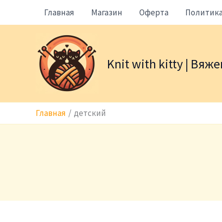
Перейти
Главная
Магазин
Оферта
Политик
к
содержимому
Knit with kitty | Вя
Главная
детский