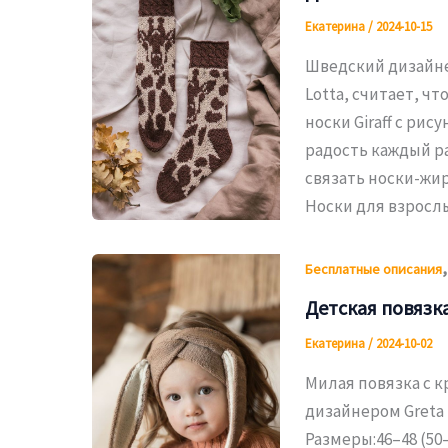
Екатерина
/
2024-10-15
Шведский дизайнер
Lotta, считает, ч
носки Giraff с ри
радость каждый ра
связать носки-жир
Носки для взрослых
Бесплатные описания
Детская повязка
Екатерина
/
2024-10-02
Милая повязка с 
дизайнером Greta 
Размеры:46–48 (50