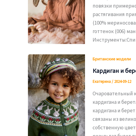
повязки примерно 
растягивания приме
(100% мериносовая 
готтенок (006) ма
Инструменты:Сп
Британские модели
Кардиган и бер
Екатерина
/
2024-09-12
Очаровательный к
кардигана и берет
кардигана и берет
связаны из велико
собственную цвет
результат будет п