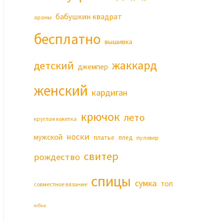
бабушкин квадрат
араны
бесплатно
вышивка
жаккард
детский
джемпер
женский
кардиган
крючок
лето
круглая кокетка
носки
мужской
платье
плед
пуловер
свитер
рождество
спицы
сумка
топ
совместное вязание
юбка