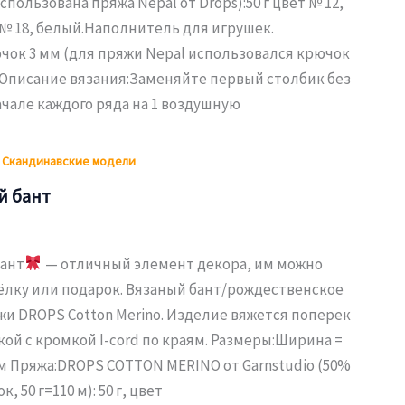
использована пряжа Nepal от Drops):50 г цвет № 12,
 № 18, белый.Наполнитель для игрушек.
ок 3 мм (для пряжи Nepal использовался крючок
. Описание вязания:Заменяйте первый столбик без
начале каждого ряда на 1 воздушную
,
Скандинавские модели
й бант
бант
— отличный элемент декора, им можно
 ёлку или подарок. Вязаный бант/рождественское
жи DROPS Cotton Merino. Изделие вяжется поперек
ой с кромкой I-cord по краям. Размеры:Ширина =
9 см Пряжа:DROPS COTTON MERINO от Garnstudio (50%
, 50 г=110 м): 50 г, цвет