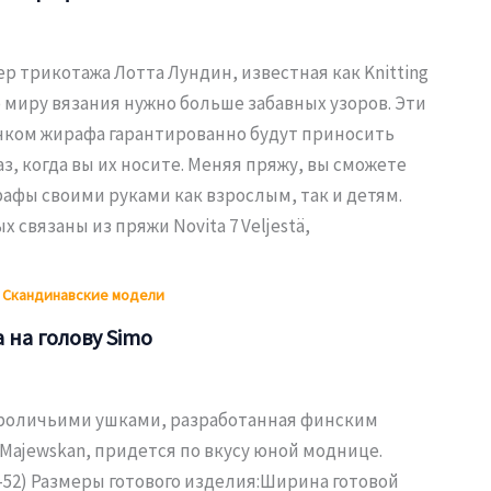
 трикотажа Лотта Лундин, известная как Knitting
то миру вязания нужно больше забавных узоров. Эти
сунком жирафа гарантированно будут приносить
з, когда вы их носите. Меняя пряжу, вы сможете
афы своими руками как взрослым, так и детям.
 связаны из пряжи Novita 7 Veljestä,
,
Скандинавские модели
 на голову Simo
кроличьими ушками, разработанная финским
Majewskan, придется по вкусу юной моднице.
–52) Размеры готового изделия:Ширина готовой