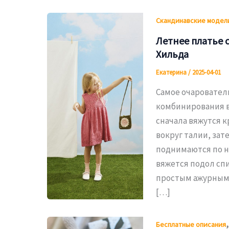
Скандинавские модел
Летнее платье 
Хильда
Екатерина
/
2025-04-01
Самое очарователь
комбинирования в
сначала вяжутся 
вокруг талии, зат
поднимаются по н
вяжется подол спи
простым ажурным 
[…]
Бесплатные описания