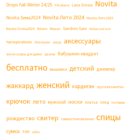
Novita
Drops Fall-Winter 24/25
Lana Grossa
Filcolana
Novita Лето 2024
Novita Зима2024
Novita Лето 2025
Sandnes Garn
Novita Осень2024
Patons
Rowan
Willow and Lark
аксессуары
Yarnspirations
Хэллоуин
ажур
бабушкин квадрат
аксессуары для дома
араны
бесплатно
детский
джемпер
вышивка
женский
жаккард
кардиган
круглая кокетка
крючок
лето
носки
мужской
платье
плед
пуловер
спицы
свитер
рождество
совместное вязание
сумка
топ
юбка