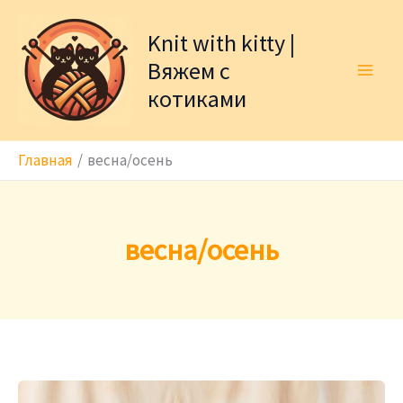
Перейти
к
Knit with kitty |
содержимому
Вяжем с
котиками
Главная
весна/осень
весна/осень