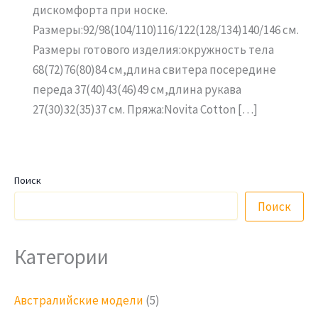
дискомфорта при носке.
Размеры:92/98(104/110)116/122(128/134)140/146 см.
Размеры готового изделия:окружность тела
68(72)76(80)84 см,длина свитера посередине
переда 37(40)43(46)49 см,длина рукава
27(30)32(35)37 см. Пряжа:Novita Cotton […]
Поиск
Поиск
Категории
Австралийские модели
(5)