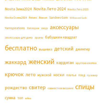
Novita Лето 2024
Novita Зима2024
Novita Лето 2025
Sandnes Garn
Novita Осень2024
Patons
Rowan
Willow and Lark
аксессуары
Yarnspirations
Хэллоуин
ажур
бабушкин квадрат
аксессуары для дома
араны
бесплатно
детский
джемпер
вышивка
женский
жаккард
кардиган
круглая кокетка
крючок
лето
носки
мужской
платье
плед
пуловер
спицы
свитер
рождество
совместное вязание
сумка
топ
юбка