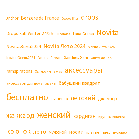
drops
Bergere de France
Anchor
Debbie Bliss
Novita
Drops Fall-Winter 24/25
Lana Grossa
Filcolana
Novita Лето 2024
Novita Зима2024
Novita Лето 2025
Sandnes Garn
Novita Осень2024
Patons
Rowan
Willow and Lark
аксессуары
Yarnspirations
Хэллоуин
ажур
бабушкин квадрат
аксессуары для дома
араны
бесплатно
детский
джемпер
вышивка
женский
жаккард
кардиган
круглая кокетка
крючок
лето
носки
мужской
платье
плед
пуловер