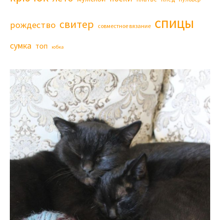
спицы
свитер
рождество
совместное вязание
сумка
топ
юбка