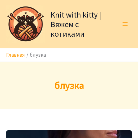
Перейти
к
Knit with kitty |
содержимому
Вяжем с
котиками
Главная
блузка
блузка