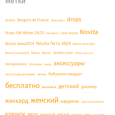
Метки
drops
Bergere de France
Anchor
Debbie Bliss
Novita
Drops Fall-Winter 24/25
Lana Grossa
Filcolana
Novita Лето 2024
Novita Зима2024
Novita Лето 2025
Sandnes Garn
Novita Осень2024
Patons
Rowan
Willow and Lark
аксессуары
Yarnspirations
Хэллоуин
ажур
бабушкин квадрат
аксессуары для дома
араны
бесплатно
детский
джемпер
вышивка
женский
жаккард
кардиган
круглая кокетка
крючок
лето
носки
мужской
платье
плед
пуловер