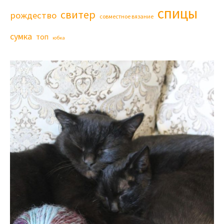
спицы
свитер
рождество
совместное вязание
сумка
топ
юбка