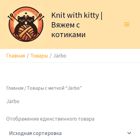
Перейти
к
Knit with kitty |
содержимому
Вяжем с
котиками
Главная
Товары
Järbo
Главная
/ Товары с меткой “Järbo”
Järbo
Отображение единственного товара