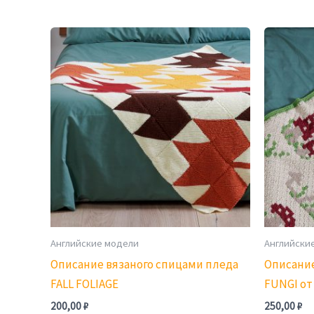
Английские модели
Английски
Описание вязаного спицами пледа
Описание
FALL FOLIAGE
FUNGI от 
200,00
₽
250,00
₽