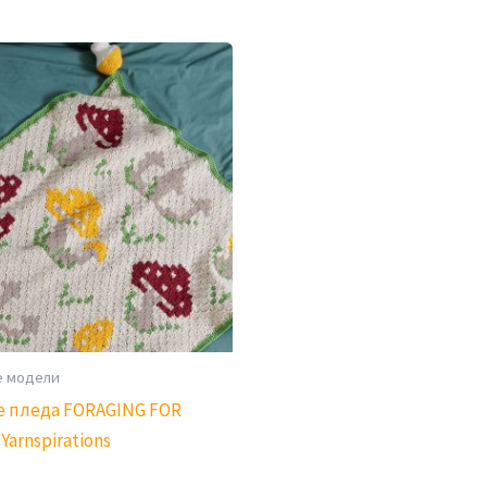
е модели
 пледа FORAGING FOR
Yarnspirations