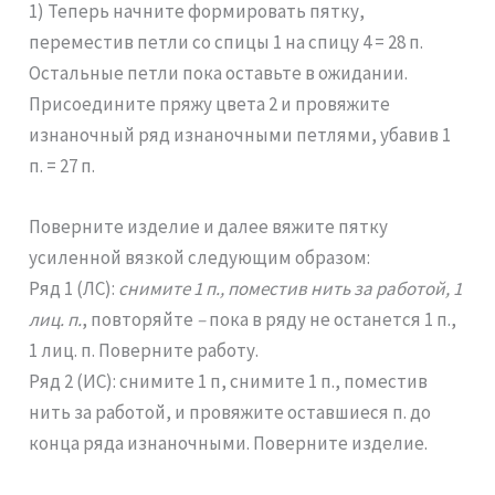
1) Теперь начните формировать пятку,
переместив петли со спицы 1 на спицу 4 = 28 п.
Остальные петли пока оставьте в ожидании.
Присоедините пряжу цвета 2 и провяжите
изнаночный ряд изнаночными петлями, убавив 1
п. = 27 п.
Поверните изделие и далее вяжите пятку
усиленной вязкой следующим образом:
Ряд 1 (ЛС):
снимите 1 п., поместив нить за работой, 1
лиц. п.
, повторяйте
–
пока в ряду не останется 1 п.,
1 лиц. п. Поверните работу.
Ряд 2 (ИС): снимите 1 п, снимите 1 п., поместив
нить за работой, и провяжите оставшиеся п. до
конца ряда изнаночными. Поверните изделие.