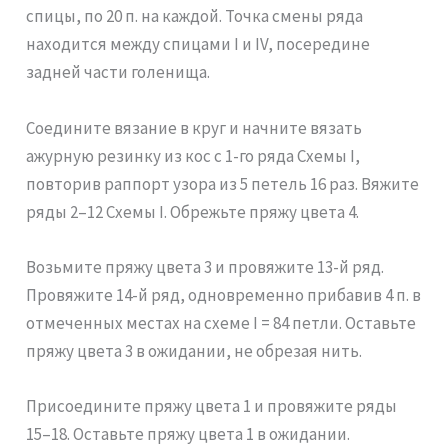
спицы, по 20 п. на каждой. Точка смены ряда
находится между спицами I и IV, посередине
задней части голенища.
Соедините вязание в круг и начните вязать
ажурную резинку из кос с 1-го ряда Схемы I,
повторив раппорт узора из 5 петель 16 раз. Вяжите
ряды 2–12 Схемы I. Обрежьте пряжу цвета 4.
Возьмите пряжу цвета 3 и провяжите 13-й ряд.
Провяжите 14-й ряд, одновременно прибавив 4 п. в
отмеченных местах на схеме I = 84 петли. Оставьте
пряжу цвета 3 в ожидании, не обрезая нить.
Присоедините пряжу цвета 1 и провяжите ряды
15–18. Оставьте пряжу цвета 1 в ожидании.