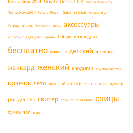
Novita Лето 2024
Novita Зима2024
Novita Лето 2025
Sandnes Garn
Novita Осень2024
Patons
Rowan
Willow and Lark
аксессуары
Yarnspirations
Хэллоуин
ажур
бабушкин квадрат
аксессуары для дома
араны
бесплатно
детский
джемпер
вышивка
женский
жаккард
кардиган
круглая кокетка
крючок
лето
носки
мужской
платье
плед
пуловер
спицы
свитер
рождество
совместное вязание
сумка
топ
юбка