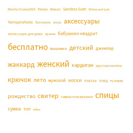
Sandnes Garn
Novita Осень2024
Patons
Rowan
Willow and Lark
аксессуары
Yarnspirations
Хэллоуин
ажур
бабушкин квадрат
аксессуары для дома
араны
бесплатно
детский
джемпер
вышивка
женский
жаккард
кардиган
круглая кокетка
крючок
лето
носки
мужской
платье
плед
пуловер
спицы
свитер
рождество
совместное вязание
сумка
топ
юбка