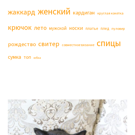
женский
жаккард
кардиган
круглая кокетка
крючок
лето
носки
мужской
платье
плед
пуловер
спицы
свитер
рождество
совместное вязание
сумка
топ
юбка