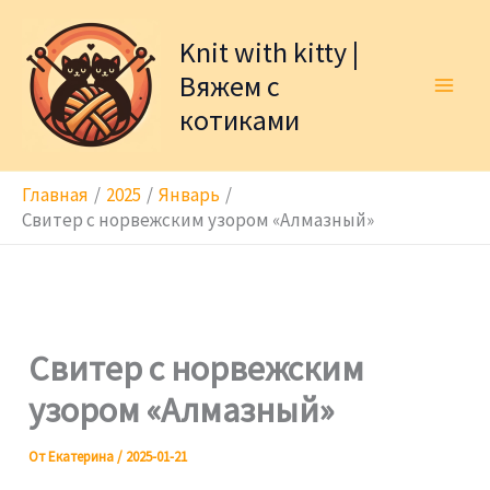
Перейти
к
Knit with kitty |
содержимому
Вяжем с
котиками
Главная
2025
Январь
Свитер с норвежским узором «Алмазный»
Свитер с норвежским
узором «Алмазный»
От
Екатерина
/
2025-01-21