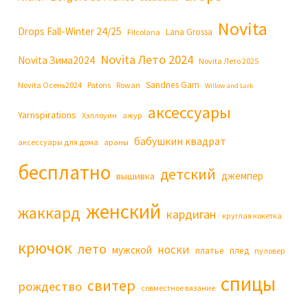
Novita
Drops Fall-Winter 24/25
Lana Grossa
Filcolana
Novita Лето 2024
Novita Зима2024
Novita Лето 2025
Sandnes Garn
Novita Осень2024
Patons
Rowan
Willow and Lark
аксессуары
Yarnspirations
Хэллоуин
ажур
бабушкин квадрат
аксессуары для дома
араны
бесплатно
детский
джемпер
вышивка
женский
жаккард
кардиган
круглая кокетка
крючок
лето
носки
мужской
платье
плед
пуловер
спицы
свитер
рождество
совместное вязание