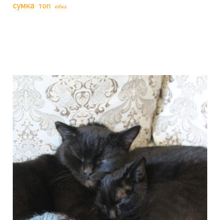
сумка
топ
юбка