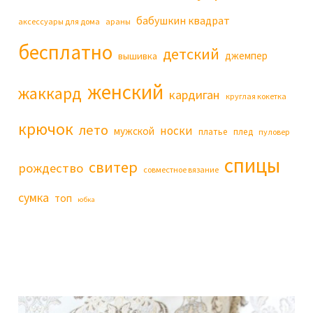
бабушкин квадрат
аксессуары для дома
араны
бесплатно
детский
джемпер
вышивка
женский
жаккард
кардиган
круглая кокетка
крючок
лето
носки
мужской
платье
плед
пуловер
спицы
свитер
рождество
совместное вязание
сумка
топ
юбка