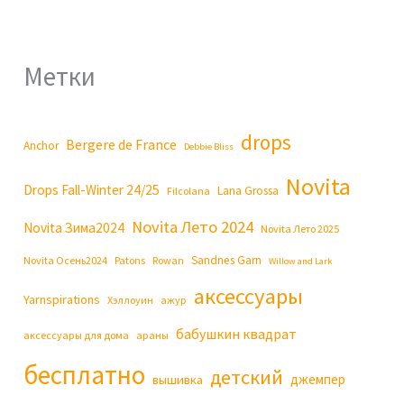
Метки
drops
Bergere de France
Anchor
Debbie Bliss
Novita
Drops Fall-Winter 24/25
Lana Grossa
Filcolana
Novita Лето 2024
Novita Зима2024
Novita Лето 2025
Sandnes Garn
Novita Осень2024
Patons
Rowan
Willow and Lark
аксессуары
Yarnspirations
Хэллоуин
ажур
бабушкин квадрат
аксессуары для дома
араны
бесплатно
детский
джемпер
вышивка