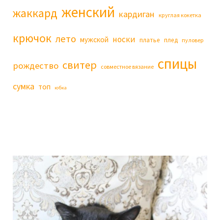
женский
жаккард
кардиган
круглая кокетка
крючок
лето
носки
мужской
платье
плед
пуловер
спицы
свитер
рождество
совместное вязание
сумка
топ
юбка