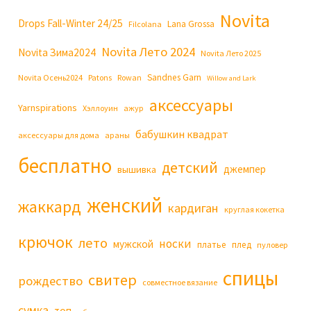
Novita
Drops Fall-Winter 24/25
Lana Grossa
Filcolana
Novita Лето 2024
Novita Зима2024
Novita Лето 2025
Sandnes Garn
Novita Осень2024
Patons
Rowan
Willow and Lark
аксессуары
Yarnspirations
Хэллоуин
ажур
бабушкин квадрат
аксессуары для дома
араны
бесплатно
детский
джемпер
вышивка
женский
жаккард
кардиган
круглая кокетка
крючок
лето
носки
мужской
платье
плед
пуловер
спицы
свитер
рождество
совместное вязание
сумка
топ