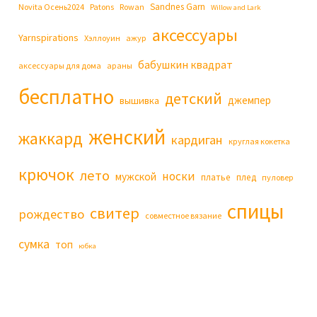
Sandnes Garn
Novita Осень2024
Patons
Rowan
Willow and Lark
аксессуары
Yarnspirations
Хэллоуин
ажур
бабушкин квадрат
аксессуары для дома
араны
бесплатно
детский
джемпер
вышивка
женский
жаккард
кардиган
круглая кокетка
крючок
лето
носки
мужской
платье
плед
пуловер
спицы
свитер
рождество
совместное вязание
сумка
топ
юбка