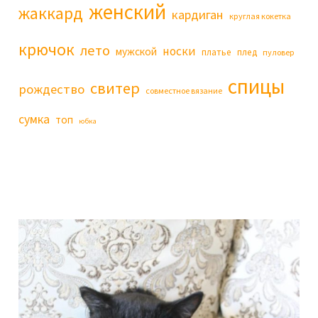
женский
жаккард
кардиган
круглая кокетка
крючок
лето
носки
мужской
платье
плед
пуловер
спицы
свитер
рождество
совместное вязание
сумка
топ
юбка