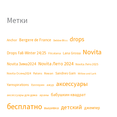
Метки
drops
Bergere de France
Anchor
Debbie Bliss
Novita
Drops Fall-Winter 24/25
Lana Grossa
Filcolana
Novita Лето 2024
Novita Зима2024
Novita Лето 2025
Sandnes Garn
Novita Осень2024
Patons
Rowan
Willow and Lark
аксессуары
Yarnspirations
Хэллоуин
ажур
бабушкин квадрат
аксессуары для дома
араны
бесплатно
детский
джемпер
вышивка