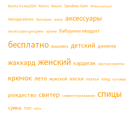
Sandnes Garn
Novita Осень2024
Patons
Rowan
Willow and Lark
аксессуары
Yarnspirations
Хэллоуин
ажур
бабушкин квадрат
аксессуары для дома
араны
бесплатно
детский
джемпер
вышивка
женский
жаккард
кардиган
круглая кокетка
крючок
лето
носки
мужской
платье
плед
пуловер
спицы
свитер
рождество
совместное вязание
сумка
топ
юбка