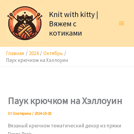
Перейти
к
Knit with kitty |
содержимому
Вяжем с
котиками
Главная
2024
Октябрь
Паук крючком на Хэллоуин
Паук крючком на Хэллоуин
От
Екатерина
/
2024-10-26
Вязаный крючком тематический декор из пряжи
Drops Paris.