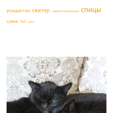
спицы
свитер
рождество
совместное вязание
сумка
топ
юбка