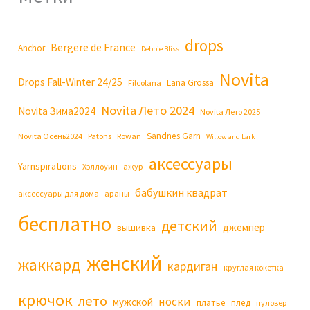
drops
Bergere de France
Anchor
Debbie Bliss
Novita
Drops Fall-Winter 24/25
Lana Grossa
Filcolana
Novita Лето 2024
Novita Зима2024
Novita Лето 2025
Sandnes Garn
Novita Осень2024
Patons
Rowan
Willow and Lark
аксессуары
Yarnspirations
Хэллоуин
ажур
бабушкин квадрат
аксессуары для дома
араны
бесплатно
детский
джемпер
вышивка
женский
жаккард
кардиган
круглая кокетка
крючок
лето
носки
мужской
платье
плед
пуловер