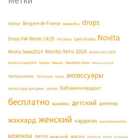
Метки
drops
Bergere de France
Anchor
Debbie Bliss
Novita
Drops Fall-Winter 24/25
Lana Grossa
Filcolana
Novita Лето 2024
Novita Зима2024
Novita Лето 2025
Sandnes Garn
Novita Осень2024
Patons
Rowan
Willow and Lark
аксессуары
Yarnspirations
Хэллоуин
ажур
бабушкин квадрат
аксессуары для дома
араны
бесплатно
детский
джемпер
вышивка
женский
жаккард
кардиган
круглая кокетка
крючок
лето
носки
мужской
платье
плед
пуловер