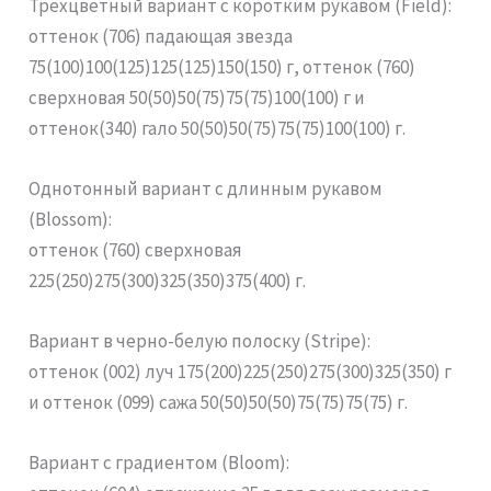
Трехцветный вариант с коротким рукавом (Field):
оттенок (706) падающая звезда
75(100)100(125)125(125)150(150) г, оттенок (760)
сверхновая 50(50)50(75)75(75)100(100) г и
оттенок(340) гало 50(50)50(75)75(75)100(100) г.
Однотонный вариант с длинным рукавом
(Blossom):
оттенок (760) сверхновая
225(250)275(300)325(350)375(400) г.
Вариант в черно-белую полоску (Stripe):
оттенок (002) луч 175(200)225(250)275(300)325(350) г
и оттенок (099) сажа 50(50)50(50)75(75)75(75) г.
Вариант с градиентом (Bloom):