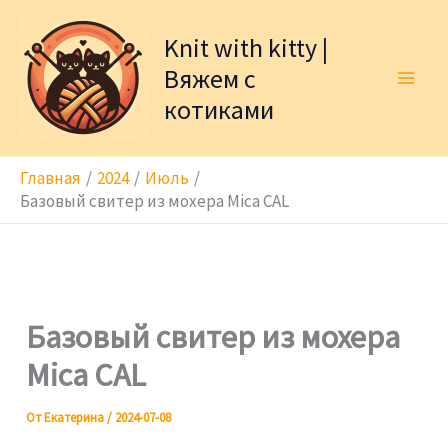
Перейти
к
Knit with kitty |
содержимому
Вяжем с
котиками
Главная
2024
Июль
Базовый свитер из мохера Mica CAL
Базовый свитер из мохера
Mica CAL
От
Екатерина
/
2024-07-08