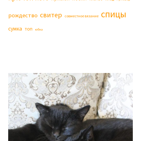
спицы
свитер
рождество
совместное вязание
сумка
топ
юбка