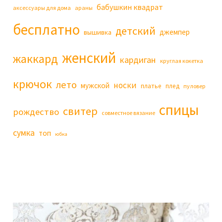
бабушкин квадрат
аксессуары для дома
араны
бесплатно
детский
джемпер
вышивка
женский
жаккард
кардиган
круглая кокетка
крючок
лето
носки
мужской
платье
плед
пуловер
спицы
свитер
рождество
совместное вязание
сумка
топ
юбка