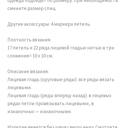
одежда подойдет по размеру. При необходимости
смените размер спиц.
Другие аксессуары: 4 маркера петель.
Плотность вязания:
17 петель и 22 ряда лицевой гладью нитью в три
сложения= 10 х 10 см.
Описание вязания:
Лицевая гладь (круговые ряды): все ряды вязать
лицевыми.
Лицевая гладь (ряды вперед-назад): в лицевых
рядах петли провязывать лицевыми, в
изнаночных — изнаночными.
Изделие вяжется без швов сверху вниз. Смотрите