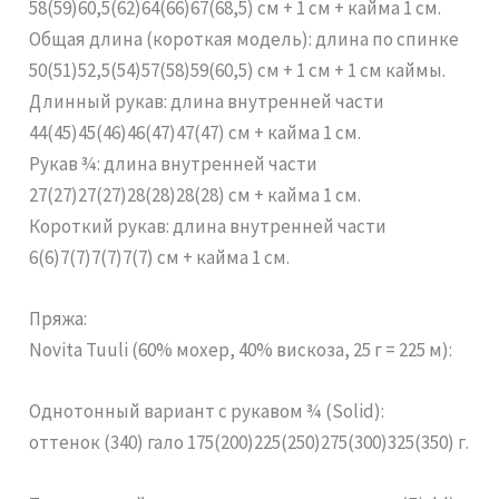
58(59)60,5(62)64(66)67(68,5) см + 1 см + кайма 1 см.
Общая длина (короткая модель): длина по спинке
50(51)52,5(54)57(58)59(60,5) см + 1 см + 1 см каймы.
Длинный рукав: длина внутренней части
44(45)45(46)46(47)47(47) см + кайма 1 см.
Рукав ¾: длина внутренней части
27(27)27(27)28(28)28(28) см + кайма 1 см.
Короткий рукав: длина внутренней части
6(6)7(7)7(7)7(7) см + кайма 1 см.
Пряжа:
Novita Tuuli (60% мохер, 40% вискоза, 25 г = 225 м):
Однотонный вариант с рукавом ¾ (Solid):
оттенок (340) гало 175(200)225(250)275(300)325(350) г.