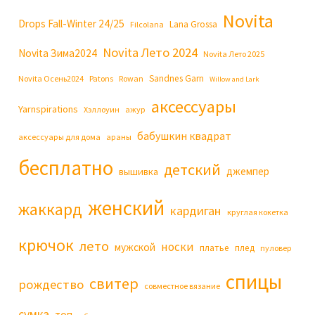
Novita
Drops Fall-Winter 24/25
Lana Grossa
Filcolana
Novita Лето 2024
Novita Зима2024
Novita Лето 2025
Sandnes Garn
Novita Осень2024
Patons
Rowan
Willow and Lark
аксессуары
Yarnspirations
Хэллоуин
ажур
бабушкин квадрат
аксессуары для дома
араны
бесплатно
детский
джемпер
вышивка
женский
жаккард
кардиган
круглая кокетка
крючок
лето
носки
мужской
платье
плед
пуловер
спицы
свитер
рождество
совместное вязание
сумка
топ