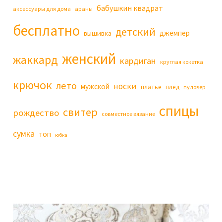
бабушкин квадрат
аксессуары для дома
араны
бесплатно
детский
джемпер
вышивка
женский
жаккард
кардиган
круглая кокетка
крючок
лето
носки
мужской
платье
плед
пуловер
спицы
свитер
рождество
совместное вязание
сумка
топ
юбка