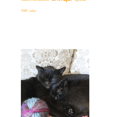
топ
юбка