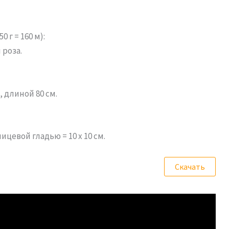
 г = 160 м):
 роза.
 длиной 80 см.
ицевой гладью = 10 x 10 см.
Скачать