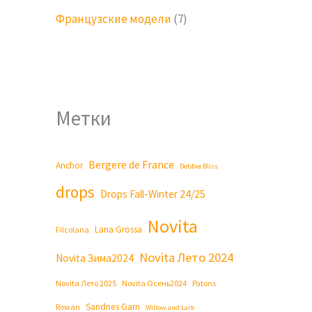
Французские модели
(7)
Метки
Bergere de France
Anchor
Debbie Bliss
drops
Drops Fall-Winter 24/25
Novita
Lana Grossa
Filcolana
Novita Лето 2024
Novita Зима2024
Novita Лето 2025
Novita Осень2024
Patons
Sandnes Garn
Rowan
Willow and Lark