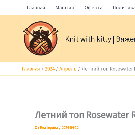
Перейти
Главная
Магазин
Оферта
Политик
к
содержимому
Knit with kitty | Вя
Главная
2024
Апрель
Летний топ Rosewater 
Летний топ Rosewater 
От
Екатерина
/
2024-04-12