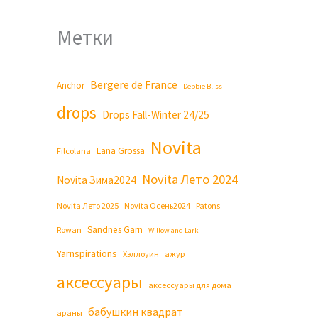
Метки
Bergere de France
Anchor
Debbie Bliss
drops
Drops Fall-Winter 24/25
Novita
Lana Grossa
Filcolana
Novita Лето 2024
Novita Зима2024
Novita Лето 2025
Novita Осень2024
Patons
Sandnes Garn
Rowan
Willow and Lark
Yarnspirations
Хэллоуин
ажур
аксессуары
аксессуары для дома
бабушкин квадрат
араны