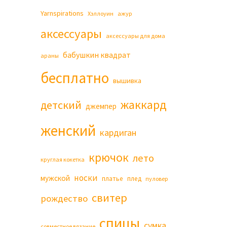
Yarnspirations
Хэллоуин
ажур
аксессуары
аксессуары для дома
бабушкин квадрат
араны
бесплатно
вышивка
жаккард
детский
джемпер
женский
кардиган
крючок
лето
круглая кокетка
носки
мужской
платье
плед
пуловер
свитер
рождество
спицы
сумка
совместное вязание