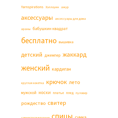
Yarnspirations
Хэллоуин
ажур
аксессуары
аксессуары для дома
бабушкин квадрат
араны
бесплатно
вышивка
жаккард
детский
джемпер
женский
кардиган
крючок
лето
круглая кокетка
носки
мужской
платье
плед
пуловер
свитер
рождество
спицы
сумка
совместное вязание