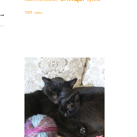
топ
юбка
Е
нальная интерьерная подушка Nyytiä-tyyny