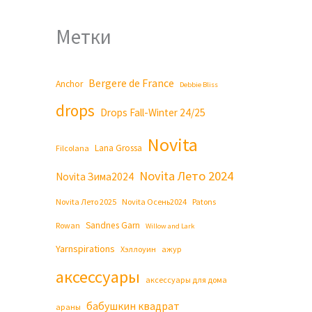
Метки
Bergere de France
Anchor
Debbie Bliss
drops
Drops Fall-Winter 24/25
Novita
Lana Grossa
Filcolana
Novita Лето 2024
Novita Зима2024
Novita Лето 2025
Novita Осень2024
Patons
Sandnes Garn
Rowan
Willow and Lark
Yarnspirations
Хэллоуин
ажур
аксессуары
аксессуары для дома
бабушкин квадрат
араны