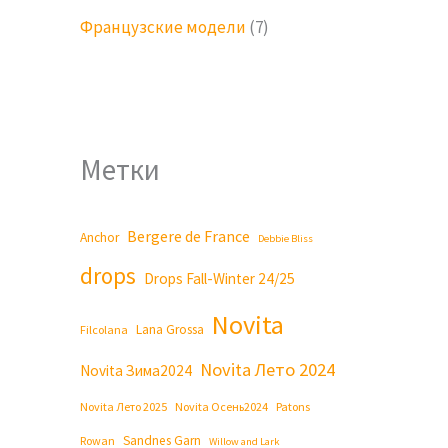
Французские модели
(7)
Метки
Bergere de France
Anchor
Debbie Bliss
drops
Drops Fall-Winter 24/25
Novita
Lana Grossa
Filcolana
Novita Лето 2024
Novita Зима2024
Novita Лето 2025
Novita Осень2024
Patons
Sandnes Garn
Rowan
Willow and Lark