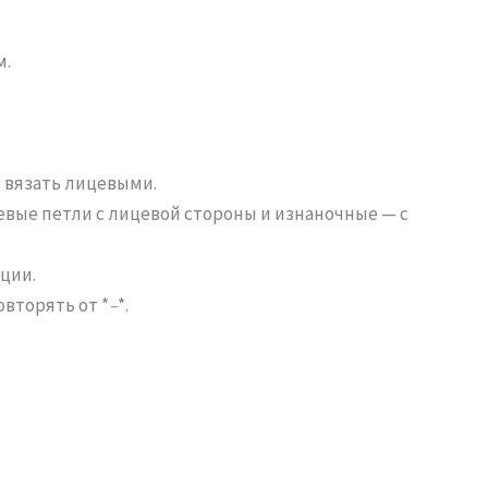
м.
ы вязать лицевыми.
евые петли с лицевой стороны и изнаночные — с
ции.
повторять от *
–
*.