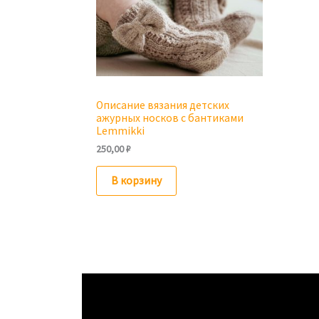
Описание вязания детских
ажурных носков с бантиками
Lemmikki
250,00
₽
В корзину