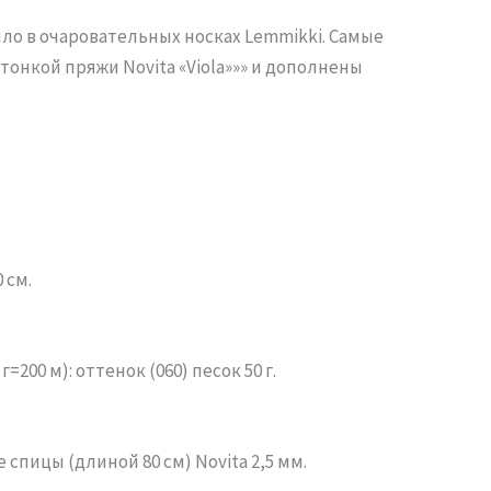
о в очаровательных носках Lemmikki. Самые
тонкой пряжи Novita «Viola»»» и дополнены
 см.
=200 м): оттенок (060) песок 50 г.
 спицы (длиной 80 см) Novita 2,5 мм.