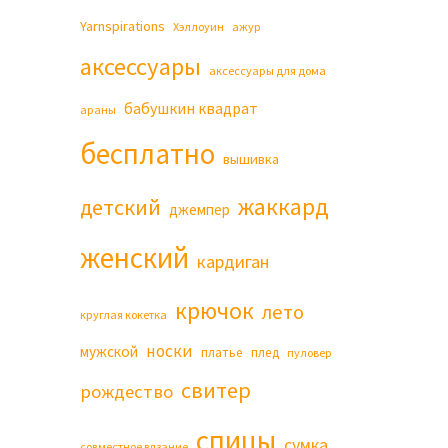
Yarnspirations
Хэллоуин
ажур
аксессуары
аксессуары для дома
бабушкин квадрат
араны
бесплатно
вышивка
жаккард
детский
джемпер
женский
кардиган
крючок
лето
круглая кокетка
носки
мужской
платье
плед
пуловер
свитер
рождество
спицы
сумка
совместное вязание