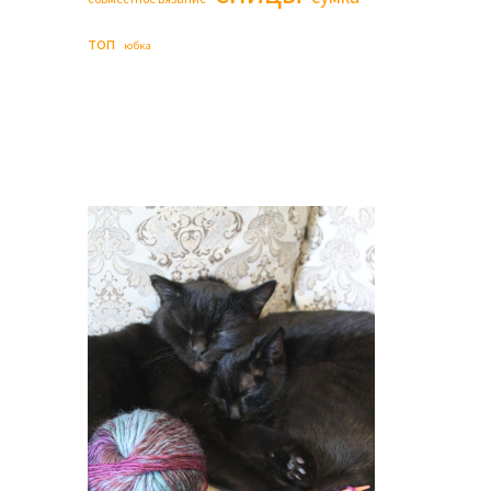
топ
юбка