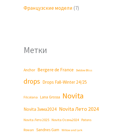
Французские модели
(7)
Метки
Bergere de France
Anchor
Debbie Bliss
drops
Drops Fall-Winter 24/25
Novita
Lana Grossa
Filcolana
Novita Лето 2024
Novita Зима2024
Novita Лето 2025
Novita Осень2024
Patons
Sandnes Garn
Rowan
Willow and Lark