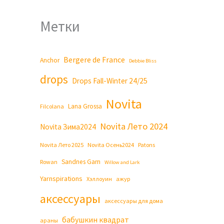
Метки
Bergere de France
Anchor
Debbie Bliss
drops
Drops Fall-Winter 24/25
Novita
Lana Grossa
Filcolana
Novita Лето 2024
Novita Зима2024
Novita Лето 2025
Novita Осень2024
Patons
Sandnes Garn
Rowan
Willow and Lark
Yarnspirations
Хэллоуин
ажур
аксессуары
аксессуары для дома
бабушкин квадрат
араны