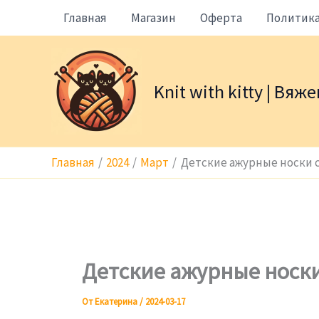
Перейти
Главная
Магазин
Оферта
Политик
к
содержимому
Knit with kitty | Вя
Главная
2024
Март
Детские ажурные носки 
Детские ажурные носки
От
Екатерина
/
2024-03-17