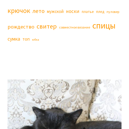
крючок
лето
носки
мужской
платье
плед
пуловер
спицы
свитер
рождество
совместное вязание
сумка
топ
юбка