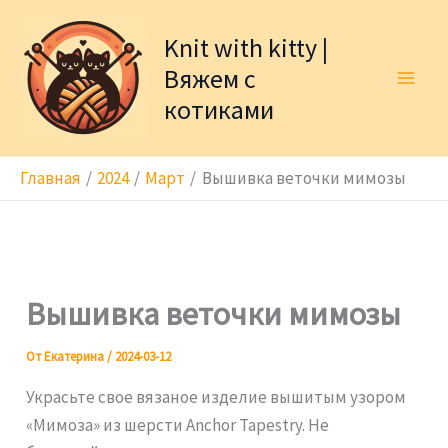
Перейти
к
Knit with kitty |
содержимому
Вяжем с
котиками
Главная
2024
Март
Вышивка веточки мимозы
Вышивка веточки мимозы
От
Екатерина
/
2024-03-12
Украсьте свое вязаное изделие вышитым узором
«Мимоза» из шерсти Anchor Tapestry. Не