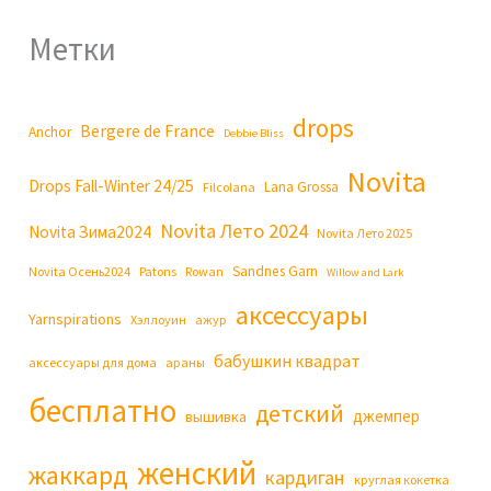
Метки
drops
Bergere de France
Anchor
Debbie Bliss
Novita
Drops Fall-Winter 24/25
Lana Grossa
Filcolana
Novita Лето 2024
Novita Зима2024
Novita Лето 2025
Sandnes Garn
Novita Осень2024
Patons
Rowan
Willow and Lark
аксессуары
Yarnspirations
Хэллоуин
ажур
бабушкин квадрат
аксессуары для дома
араны
бесплатно
детский
джемпер
вышивка
женский
жаккард
кардиган
круглая кокетка