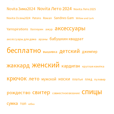
Novita Лето 2024
Novita Зима2024
Novita Лето 2025
Sandnes Garn
Novita Осень2024
Patons
Rowan
Willow and Lark
аксессуары
Yarnspirations
Хэллоуин
ажур
бабушкин квадрат
аксессуары для дома
араны
бесплатно
детский
джемпер
вышивка
женский
жаккард
кардиган
круглая кокетка
крючок
лето
носки
мужской
платье
плед
пуловер
спицы
свитер
рождество
совместное вязание
сумка
топ
юбка