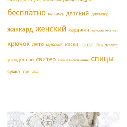
бесплатно
детский
джемпер
вышивка
женский
жаккард
кардиган
круглая кокетка
крючок
лето
носки
мужской
платье
плед
пуловер
спицы
свитер
рождество
совместное вязание
сумка
топ
юбка