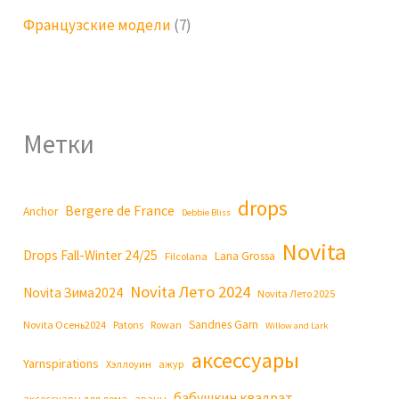
Французские модели
(7)
Метки
drops
Bergere de France
Anchor
Debbie Bliss
Novita
Drops Fall-Winter 24/25
Lana Grossa
Filcolana
Novita Лето 2024
Novita Зима2024
Novita Лето 2025
Sandnes Garn
Novita Осень2024
Patons
Rowan
Willow and Lark
аксессуары
Yarnspirations
Хэллоуин
ажур
бабушкин квадрат
аксессуары для дома
араны