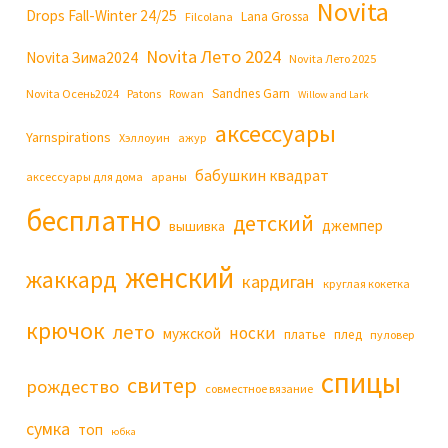
Novita
Drops Fall-Winter 24/25
Lana Grossa
Filcolana
Novita Лето 2024
Novita Зима2024
Novita Лето 2025
Sandnes Garn
Novita Осень2024
Patons
Rowan
Willow and Lark
аксессуары
Yarnspirations
Хэллоуин
ажур
бабушкин квадрат
аксессуары для дома
араны
бесплатно
детский
джемпер
вышивка
женский
жаккард
кардиган
круглая кокетка
крючок
лето
носки
мужской
платье
плед
пуловер
спицы
свитер
рождество
совместное вязание
сумка
топ
юбка