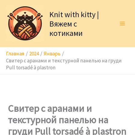
Перейти
к
Knit with kitty |
содержимому
Вяжем с
котиками
Главная
2024
Январь
Свитер с аранами и текстурной панелью на груди
Pull torsadé à plastron
Свитер с аранами и
текстурной панелью на
груди Pull torsadé à plastron