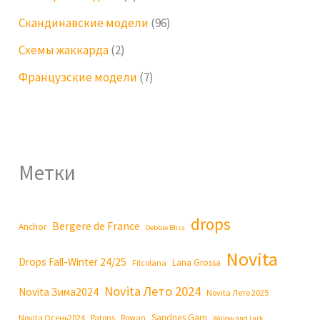
Скандинавские модели
(96)
Схемы жаккарда
(2)
Французские модели
(7)
Метки
drops
Bergere de France
Anchor
Debbie Bliss
Novita
Drops Fall-Winter 24/25
Lana Grossa
Filcolana
Novita Лето 2024
Novita Зима2024
Novita Лето 2025
Sandnes Garn
Novita Осень2024
Patons
Rowan
Willow and Lark