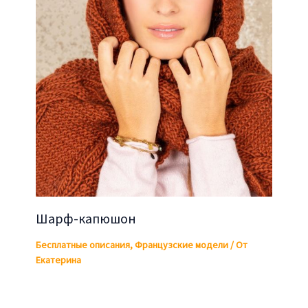
Шарф-капюшон
Бесплатные описания
,
Французские модели
/ От
Екатерина