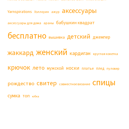
аксессуары
Yarnspirations
Хэллоуин
ажур
бабушкин квадрат
аксессуары для дома
араны
бесплатно
детский
джемпер
вышивка
женский
жаккард
кардиган
круглая кокетка
крючок
лето
носки
мужской
платье
плед
пуловер
спицы
свитер
рождество
совместное вязание
сумка
топ
юбка