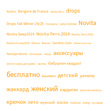
drops
Bergere de France
Anchor
Debbie Bliss
Novita
Drops Fall-Winter 24/25
Lana Grossa
Filcolana
Novita Лето 2024
Novita Зима2024
Novita Лето 2025
Sandnes Garn
Novita Осень2024
Patons
Rowan
Willow and Lark
аксессуары
Yarnspirations
Хэллоуин
ажур
бабушкин квадрат
аксессуары для дома
араны
бесплатно
детский
джемпер
вышивка
женский
жаккард
кардиган
круглая кокетка
крючок
лето
носки
мужской
платье
плед
пуловер