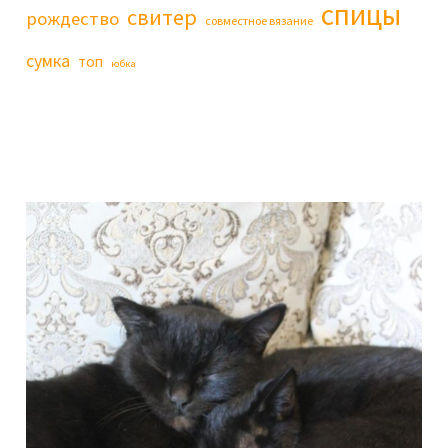
спицы
свитер
рождество
совместное вязание
сумка
топ
юбка